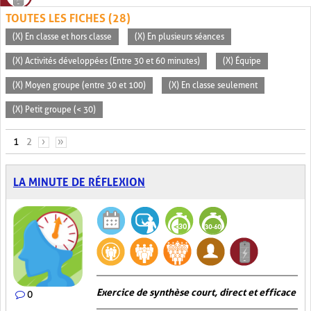
TOUTES LES FICHES (28)
(X) En classe et hors classe
(X) En plusieurs séances
(X) Activités développées (Entre 30 et 60 minutes)
(X) Équipe
(X) Moyen groupe (entre 30 et 100)
(X) En classe seulement
(X) Petit groupe (< 30)
PAGES
1
2
›
»
LA MINUTE DE RÉFLEXION
Exercice de synthèse court, direct et efficace
0