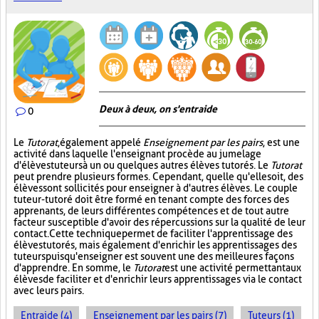
Deux à deux, on s'entraide
0
Le
Tutorat
, également appelé
Enseignement par les pairs
, est une
activité dans laquelle l'enseignant procède au jumelage
d'élèves tuteurs à un ou quelques autres élèves tutorés. Le
Tutorat
peut prendre plusieurs formes. Cependant, quelle qu'elle soit, des
élèves sont sollicités pour enseigner à d'autres élèves. Le couple
tuteur-tutoré doit être formé en tenant compte des forces des
apprenants, de leurs différentes compétences et de tout autre
facteur susceptible d'avoir des répercussions sur la qualité de leur
contact. Cette technique permet de faciliter l'apprentissage des
élèves tutorés, mais également d'enrichir les apprentissages des
tuteurs puisqu'enseigner est souvent une des meilleures façons
d'apprendre. En somme, le
Tutorat
est une activité permettant aux
élèves de faciliter et d'enrichir leurs apprentissages via le contact
avec leurs pairs.
Entraide (4)
Enseignement par les pairs (7)
Tuteurs (1)