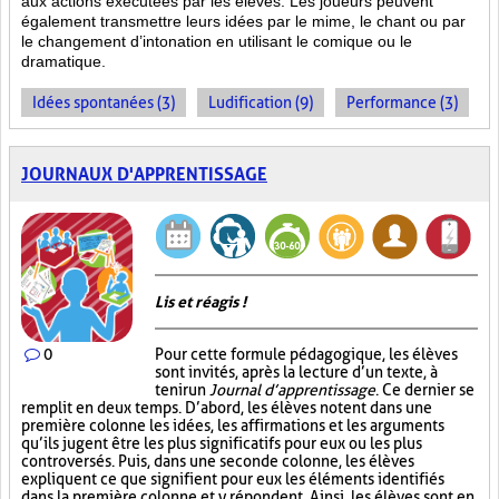
aux actions
exécutées par les élèves. Les joueurs peuvent
également transmettre leurs idées par le mime, le chant ou par
le changement d’intonation en utilisant le comique ou le
dramatique.
Idées spontanées (3)
Ludification (9)
Performance (3)
JOURNAUX D'APPRENTISSAGE
Lis et réagis !
0
Pour cette formule pédagogique, les élèves
sont invités, après la lecture d’un texte, à
tenir un
Journal d’apprentissage
. Ce dernier se
remplit en deux temps. D’abord, les élèves notent dans une
première colonne les idées, les affirmations et les arguments
qu’ils jugent être les plus significatifs pour eux ou les plus
controversés. Puis, dans une seconde colonne, les élèves
expliquent ce que signifient pour eux les éléments identifiés
dans la première colonne et y répondent. Ainsi, les élèves sont en