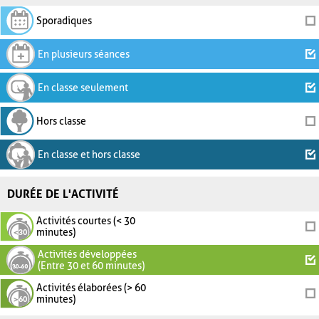
Sporadiques
En plusieurs séances
En classe seulement
Hors classe
En classe et hors classe
DURÉE DE L'ACTIVITÉ
Activités courtes (< 30
minutes)
Activités développées
(Entre 30 et 60 minutes)
Activités élaborées (> 60
minutes)