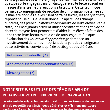
quelque sorte engagés dans un dialogue avec le texte et sont en
mesure d’analyser leurs réactions à la lecture. Cette technique
permet aux enseignants de récolter de l’information détaillée sur
la manière dont les élèves lisent certains textes, les analysent et y
répondent. De plus, elle leur donne un aperçu des champs
d’intérêt, des préoccupations et des valeurs de leurs élèves. Par la
suite, les enseignants peuvent utiliser ces informations afin de se
doter de moyens leur permettant d’aider leurs élèves à faire des
liens entre leurs lectures et la vie de tous les jours. Puisque
l’évaluation des
Journaux d’apprentissage
demande un
investissement de temps important de la part des enseignants,
cette activité ne convient qu’à de petits groupes d’élèves.
Réflexion individuelle (31)
Approfondissement des connaissances (17)
Métacognition (7)
PAGES
NOTRE SITE WEB UTILISE DES TÉMOINS AFIN DE
1
2
›
»
REHAUSSER VOTRE EXPÉRIENCE DE NAVIGATION.
Le site web de Polytechnique Montréal utilise des témoins de connexion
afin de recueillir des statistiques générales et offrir une meilleure
expérience à ses visiteurs. En naviguant sur le site, vous acceptez