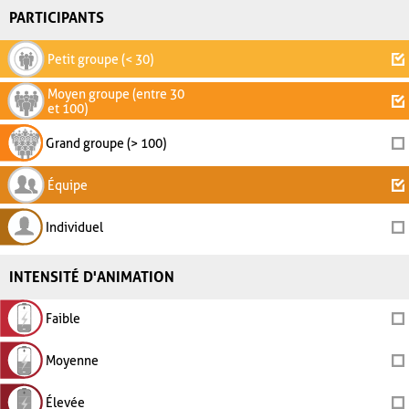
PARTICIPANTS
Petit groupe (< 30)
Moyen groupe (entre 30
et 100)
Grand groupe (> 100)
Équipe
Individuel
INTENSITÉ D'ANIMATION
Faible
Moyenne
Élevée