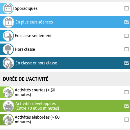
Sporadiques
En plusieurs séances
En classe seulement
Hors classe
En classe et hors classe
DURÉE DE L'ACTIVITÉ
Activités courtes (< 30
minutes)
Activités développées
(Entre 30 et 60 minutes)
Activités élaborées (> 60
minutes)