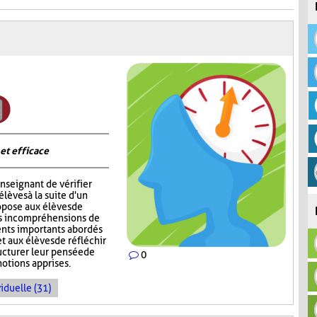
 et efficace
nseignant de vérifier
èves à la suite d'un
opose aux élèves de
rs incompréhensions de
ents importants abordés
t aux élèves de réfléchir
ructurer leur pensée de
0
notions apprises.
iduelle (31)