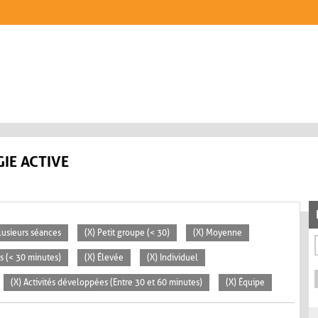
IE ACTIVE
lusieurs séances
(X) Petit groupe (< 30)
(X) Moyenne
es (< 30 minutes)
(X) Élevée
(X) Individuel
(X) Activités développées (Entre 30 et 60 minutes)
(X) Équipe