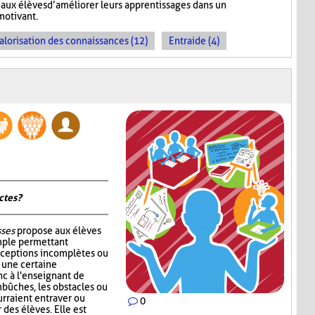
aux élèves d’améliorer leurs apprentissages dans un
motivant.
alorisation des connaissances (12)
Entraide (4)
tes ?
sses
propose aux élèves
mple permettant
nceptions incomplètes ou
r une certaine
c à l'enseignant de
mbûches, les obstacles ou
rraient entraver ou
0
des élèves. Elle est