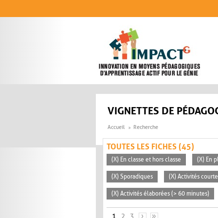
Aller au contenu principal
VIGNETTES DE PÉDAGOG
Accueil
Recherche
TOUTES LES FICHES (45)
(X) En classe et hors classe
(X) En p
(X) Sporadiques
(X) Activités court
(X) Activités élaborées (> 60 minutes)
PAGES
1
2
3
›
»