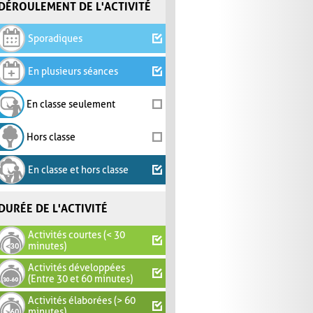
DÉROULEMENT DE L'ACTIVITÉ
Sporadiques
En plusieurs séances
En classe seulement
Hors classe
En classe et hors classe
DURÉE DE L'ACTIVITÉ
Activités courtes (< 30
minutes)
Activités développées
(Entre 30 et 60 minutes)
Activités élaborées (> 60
minutes)