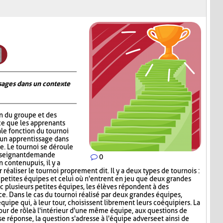
ages dans un contexte
on du groupe et des
ce que les apprenants
ale fonction du tournoi
 un apprentissage dans
. Le tournoi se déroule
nseignant demande
0
contenu puis, il y a
réaliser le tournoi proprement dit. Il y a deux types de tournois :
s petites équipes et celui où n'entrent en jeu que deux grandes
c plusieurs petites équipes, les élèves répondent à des
ce. Dans le cas du tournoi réalisé par deux grandes équipes,
quipe qui, à leur tour, choisissent librement leurs coéquipiers. La
tour de rôle à l'intérieur d'une même équipe, aux questions de
e réponse, la question s'adresse à l'équipe adverse et ainsi de