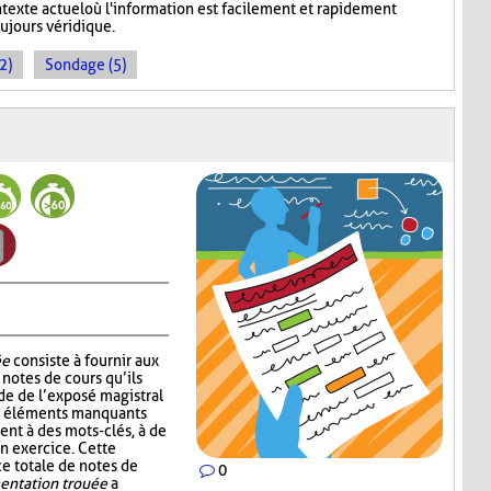
ntexte actuel où l'information est facilement et rapidement
oujours véridique.
2)
Sondage (5)
ée
consiste à fournir aux
notes de cours qu’ils
de de l’exposé magistral
es éléments manquants
ent à des mots-clés, à de
un exercice. Cette
ce totale de notes de
0
ntation trouée
a