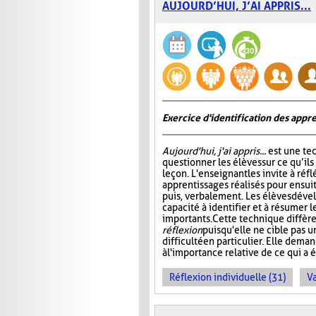
AUJOURD’HUI, J’AI APPRIS...
Exercice d'identification des appre
Aujourd'hui, j'ai appris...
est une te
questionner les élèves sur ce qu’ils
leçon. L'enseignant les invite à ré
apprentissages réalisés pour ensuit
puis, verbalement. Les élèves dével
capacité à identifier et à résumer 
importants. Cette technique diffère
réflexion
puisqu'elle ne cible pas 
difficulté en particulier. Elle dem
à l'importance relative de ce qui a é
Réflexion individuelle (31)
Va