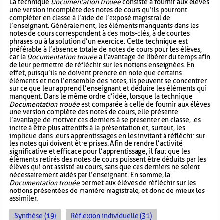
La technique
Documentation trouée
consiste à fournir aux élèves
une version incomplète des notes de cours qu’ils pourront
compléter en classe à l’aide de l’exposé magistral de
l’enseignant. Généralement, les éléments manquants dans les
notes de cours correspondent à des mots-clés, à de courtes
phrases ou à la solution d’un exercice. Cette technique est
préférable à l’absence totale de notes de cours pour les élèves,
car la
Documentation trouée
a l’avantage de libérer du temps afin
de leur permettre de réfléchir sur les notions enseignées. En
effet, puisqu’ils ne doivent prendre en note que certains
éléments et non l’ensemble des notes, ils peuvent se concentrer
sur ce que leur apprend l’enseignant et déduire les éléments qui
manquent. Dans le même ordre d’idée, lorsque la technique
Documentation trouée
est comparée à celle de fournir aux élèves
une version complète des notes de cours, elle présente
l’avantage de motiver ces derniers à se présenter en classe, les
incite à être plus attentifs à la présentation et, surtout, les
implique dans leurs apprentissages en les invitant à réfléchir sur
les notes qui doivent être prises. Afin de rendre l’activité
significative et efficace pour l’apprentissage, il faut que les
éléments retirés des notes de cours puissent être déduits par les
élèves qui ont assisté au cours, sans que ces derniers ne soient
nécessairement aidés par l’enseignant. En somme, la
Documentation trouée
permet aux élèves de réfléchir sur les
notions présentées de manière magistrale, et donc de mieux les
assimiler.
Synthèse (19)
Réflexion individuelle (31)