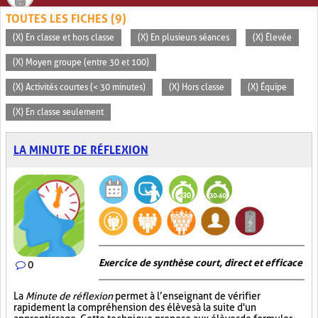
TOUTES LES FICHES (9)
(X) En classe et hors classe
(X) En plusieurs séances
(X) Élevée
(X) Moyen groupe (entre 30 et 100)
(X) Activités courtes (< 30 minutes)
(X) Hors classe
(X) Équipe
(X) En classe seulement
LA MINUTE DE RÉFLEXION
Exercice de synthèse court, direct et efficace
0
La
Minute de réflexion
permet à l’enseignant de vérifier
rapidement la compréhension des élèves à la suite d'un