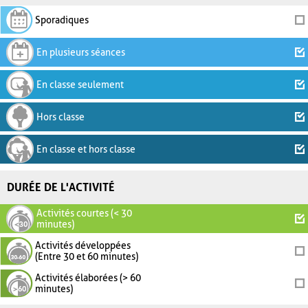
Sporadiques
En plusieurs séances
En classe seulement
Hors classe
En classe et hors classe
DURÉE DE L'ACTIVITÉ
Activités courtes (< 30
minutes)
Activités développées
(Entre 30 et 60 minutes)
Activités élaborées (> 60
minutes)