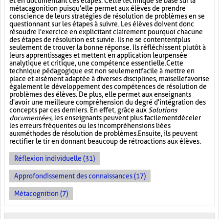
et en documentant ces étapes. Cette technique se base sur la
métacagonition puisqu'elle permet aux élèves de prendre
conscience de leurs stratégies de résolution de problèmes en se
questionnant sur les étapes à suivre. Les élèves doivent donc
résoudre l'exercice en explicitant clairement pourquoi chacune
des étapes de résolution est suivie. Ils ne se contentent plus
seulement de trouver la bonne réponse. Ils réfléchissent plutôt à
leurs apprentissages et mettent en application leur pensée
analytique et critique, une compétence essentielle. Cette
technique pédagogique est non seulement facile à mettre en
place et aisément adaptée à diverses disciplines, mais elle favorise
également le développement des compétences de résolution de
problèmes des élèves. De plus, elle permet aux enseignants
d'avoir une meilleure compréhension du degré d'intégration des
concepts par ces derniers. En effet, grâce aux
Solutions
documentées
, les enseignants peuvent plus facilement déceler
les erreurs fréquentes ou les incompréhensions liées
aux méthodes de résolution de problèmes. Ensuite, ils peuvent
rectifier le tir en donnant beaucoup de rétroactions aux élèves.
Réflexion individuelle (31)
Approfondissement des connaissances (17)
Métacognition (7)