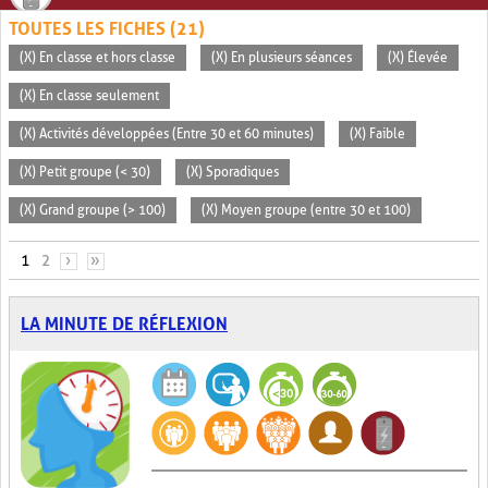
TOUTES LES FICHES (21)
(X) En classe et hors classe
(X) En plusieurs séances
(X) Élevée
(X) En classe seulement
(X) Activités développées (Entre 30 et 60 minutes)
(X) Faible
(X) Petit groupe (< 30)
(X) Sporadiques
(X) Grand groupe (> 100)
(X) Moyen groupe (entre 30 et 100)
PAGES
1
2
›
»
LA MINUTE DE RÉFLEXION