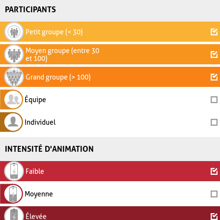
PARTICIPANTS
Petit groupe (< 30)
Moyen groupe (entre 30
et 100)
Grand groupe (> 100)
Équipe
Individuel
INTENSITÉ D'ANIMATION
Faible
Moyenne
Élevée