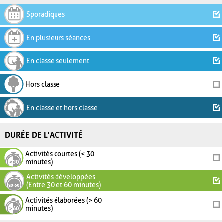
Sporadiques
En plusieurs séances
En classe seulement
Hors classe
En classe et hors classe
DURÉE DE L'ACTIVITÉ
Activités courtes (< 30
minutes)
Activités développées
(Entre 30 et 60 minutes)
Activités élaborées (> 60
minutes)