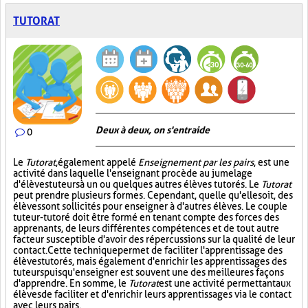
TUTORAT
Deux à deux, on s'entraide
0
Le
Tutorat
, également appelé
Enseignement par les pairs
, est une
activité dans laquelle l'enseignant procède au jumelage
d'élèves tuteurs à un ou quelques autres élèves tutorés. Le
Tutorat
peut prendre plusieurs formes. Cependant, quelle qu'elle soit, des
élèves sont sollicités pour enseigner à d'autres élèves. Le couple
tuteur-tutoré doit être formé en tenant compte des forces des
apprenants, de leurs différentes compétences et de tout autre
facteur susceptible d'avoir des répercussions sur la qualité de leur
contact. Cette technique permet de faciliter l'apprentissage des
élèves tutorés, mais également d'enrichir les apprentissages des
tuteurs puisqu'enseigner est souvent une des meilleures façons
d'apprendre. En somme, le
Tutorat
est une activité permettant aux
élèves de faciliter et d'enrichir leurs apprentissages via le contact
avec leurs pairs.