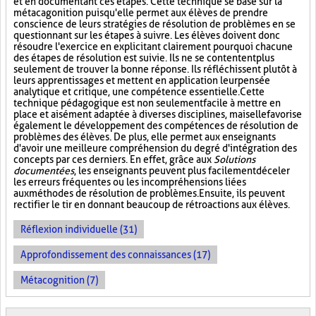
et en documentant ces étapes. Cette technique se base sur la
métacagonition puisqu'elle permet aux élèves de prendre
conscience de leurs stratégies de résolution de problèmes en se
questionnant sur les étapes à suivre. Les élèves doivent donc
résoudre l'exercice en explicitant clairement pourquoi chacune
des étapes de résolution est suivie. Ils ne se contentent plus
seulement de trouver la bonne réponse. Ils réfléchissent plutôt à
leurs apprentissages et mettent en application leur pensée
analytique et critique, une compétence essentielle. Cette
technique pédagogique est non seulement facile à mettre en
place et aisément adaptée à diverses disciplines, mais elle favorise
également le développement des compétences de résolution de
problèmes des élèves. De plus, elle permet aux enseignants
d'avoir une meilleure compréhension du degré d'intégration des
concepts par ces derniers. En effet, grâce aux
Solutions
documentées
, les enseignants peuvent plus facilement déceler
les erreurs fréquentes ou les incompréhensions liées
aux méthodes de résolution de problèmes. Ensuite, ils peuvent
rectifier le tir en donnant beaucoup de rétroactions aux élèves.
Réflexion individuelle (31)
Approfondissement des connaissances (17)
Métacognition (7)