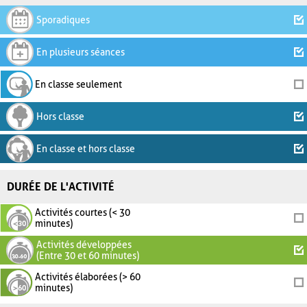
Sporadiques
En plusieurs séances
En classe seulement
Hors classe
En classe et hors classe
DURÉE DE L'ACTIVITÉ
Activités courtes (< 30
minutes)
Activités développées
(Entre 30 et 60 minutes)
Activités élaborées (> 60
minutes)