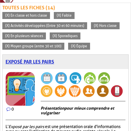
TOUTES LES FICHES (14)
(X) En classe et hors classe
(X) Faible
(X) Activités développées (Entre 30 et 60 minutes)
(X) Hors classe
(X) En plusieurs séances
(X) Sporadiques
(X) Moyen groupe (entre 30 et 100)
(X) Équipe
EXPOSÉ PAR LES PAIRS
Présentation pour mieux comprendre et
0
vulgariser
L'
Exposé par les pairs
est une présentation orale d'informations