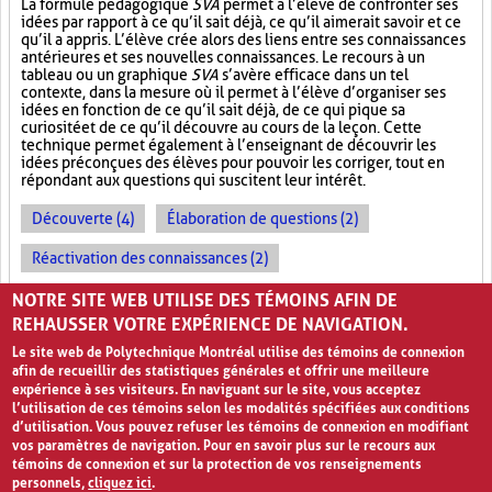
La formule pédagogique
SVA
permet à l’élève de confronter ses
idées par rapport à ce qu’il sait déjà, ce qu’il aimerait savoir et ce
qu’il a appris. L’élève crée alors des liens entre ses connaissances
antérieures et ses nouvelles connaissances. Le recours à un
tableau ou un graphique
SVA
s’avère efficace dans un tel
contexte, dans la mesure où il permet à l’élève d’organiser ses
idées en fonction de ce qu’il sait déjà, de ce qui pique sa
curiosité et de ce qu’il découvre au cours de la leçon. Cette
technique permet également à l’enseignant de découvrir les
idées préconçues des élèves pour pouvoir les corriger, tout en
répondant aux questions qui suscitent leur intérêt.
Découverte (4)
Élaboration de questions (2)
Réactivation des connaissances (2)
Évolution des apprentissages (2)
NOTRE SITE WEB UTILISE DES TÉMOINS AFIN DE
REHAUSSER VOTRE EXPÉRIENCE DE NAVIGATION.
Le site web de Polytechnique Montréal utilise des témoins de connexion
afin de recueillir des statistiques générales et offrir une meilleure
expérience à ses visiteurs. En naviguant sur le site, vous acceptez
l’utilisation de ces témoins selon les modalités spécifiées aux conditions
d’utilisation. Vous pouvez refuser les témoins de connexion en modifiant
vos paramètres de navigation. Pour en savoir plus sur le recours aux
témoins de connexion et sur la protection de vos renseignements
personnels,
cliquez ici
.