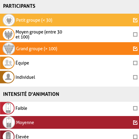
PARTICIPANTS
Petit groupe (< 30)
Moyen groupe (entre 30
et 100)
Grand groupe (> 100)
Équipe
Individuel
INTENSITÉ D'ANIMATION
Faible
Moyenne
Élevée