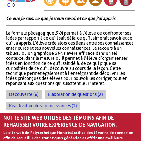
0
Ce que je sais, ce que je veux savoir et ce que j’ai appris
La formule pédagogique
SVA
permet à l’élève de confronter ses
idées par rapport à ce qu’il sait déjà, ce qu’il aimerait savoir et ce
qu’il a appris. L’élève crée alors des liens entre ses connaissances
antérieures et ses nouvelles connaissances. Le recours à un
tableau ou un graphique
SVA
s’avère efficace dans un tel
contexte, dans la mesure où il permet à l’élève d’organiser ses
idées en fonction de ce qu’il sait déjà, de ce qui pique sa
curiosité et de ce qu’il découvre au cours de la leçon. Cette
technique permet également à l’enseignant de découvrir les
idées préconçues des élèves pour pouvoir les corriger, tout en
répondant aux questions qui suscitent leur intérêt.
Découverte (4)
Élaboration de questions (2)
Réactivation des connaissances (2)
Évolution des apprentissages (2)
NOTRE SITE WEB UTILISE DES TÉMOINS AFIN DE
REHAUSSER VOTRE EXPÉRIENCE DE NAVIGATION.
Le site web de Polytechnique Montréal utilise des témoins de connexion
afin de recueillir des statistiques générales et offrir une meilleure