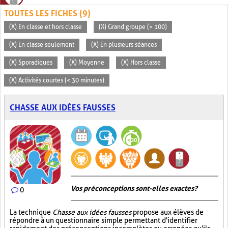
TOUTES LES FICHES (9)
(X) En classe et hors classe
(X) Grand groupe (> 100)
(X) En classe seulement
(X) En plusieurs séances
(X) Sporadiques
(X) Moyenne
(X) Hors classe
(X) Activités courtes (< 30 minutes)
CHASSE AUX IDÉES FAUSSES
Vos préconceptions sont-elles exactes ?
0
La technique
Chasse aux idées fausses
propose aux élèves de
répondre à un questionnaire simple permettant d'identifier