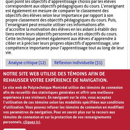
quel point les objectifs d’apprentissage choisis par les élèves
correspondent aux objectifs pédagogiques du cours. L’enseignant
est également en mesure de comparer le classement des
objectifs des élèves selon leur importance par rapport à son
propre classement des objectifs pédagogiques du cours. Puis,
l’enseignant peut ensuite utiliser ces informations afin
d’accroître la motivation des élèves en les aidant à établir des
liens entre leurs objectifs personnels et les objectifs du cours.
Cette technique permet également aux élèves d’apprendre à
cibler et à préciser leurs propres objectifs d’apprentissage, une
compétence importante pour l’apprentissage tout au long de leur
vie.
Analyse critique (12)
Réflexion individuelle (31)
Classement (3)
NOTRE SITE WEB UTILISE DES TÉMOINS AFIN DE
REHAUSSER VOTRE EXPÉRIENCE DE NAVIGATION.
Le site web de Polytechnique Montréal utilise des témoins de connexion
afin de recueillir des statistiques générales et offrir une meilleure
expérience à ses visiteurs. En naviguant sur le site, vous acceptez
l’utilisation de ces témoins selon les modalités spécifiées aux conditions
d’utilisation. Vous pouvez refuser les témoins de connexion en modifiant
vos paramètres de navigation. Pour en savoir plus sur le recours aux
témoins de connexion et sur la protection de vos renseignements
personnels,
cliquez ici
.
Avis de confidentialité et conditions d’utilisation