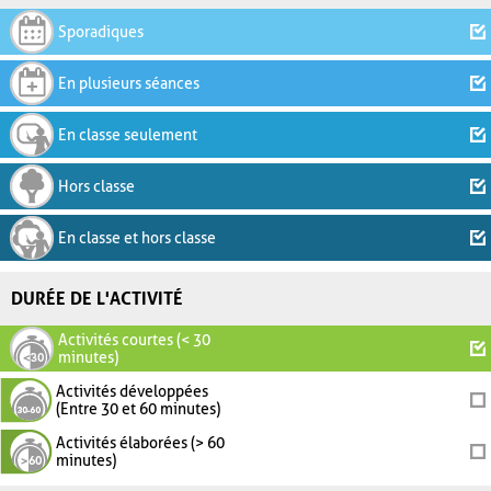
Sporadiques
En plusieurs séances
En classe seulement
Hors classe
En classe et hors classe
DURÉE DE L'ACTIVITÉ
Activités courtes (< 30
minutes)
Activités développées
(Entre 30 et 60 minutes)
Activités élaborées (> 60
minutes)