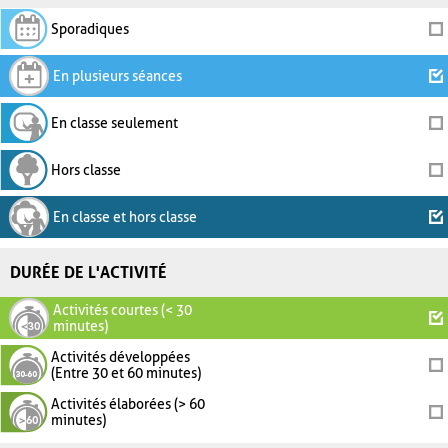
Sporadiques
En plusieurs séances
En classe seulement
Hors classe
En classe et hors classe
DURÉE DE L'ACTIVITÉ
Activités courtes (< 30
minutes)
Activités développées
(Entre 30 et 60 minutes)
Activités élaborées (> 60
minutes)