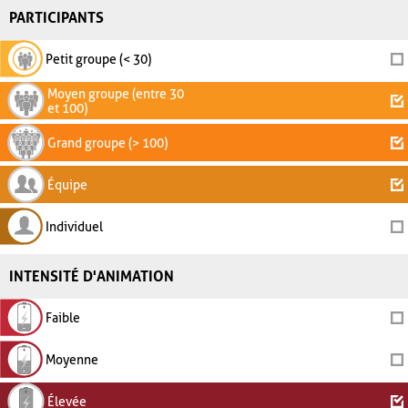
PARTICIPANTS
Petit groupe (< 30)
Moyen groupe (entre 30
et 100)
Grand groupe (> 100)
Équipe
Individuel
INTENSITÉ D'ANIMATION
Faible
Moyenne
Élevée