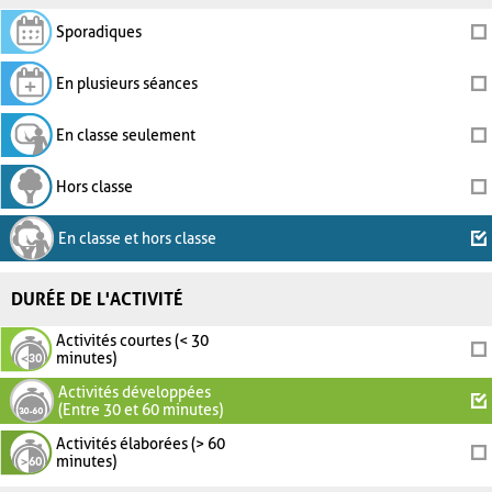
Sporadiques
En plusieurs séances
En classe seulement
Hors classe
En classe et hors classe
DURÉE DE L'ACTIVITÉ
Activités courtes (< 30
minutes)
Activités développées
(Entre 30 et 60 minutes)
Activités élaborées (> 60
minutes)