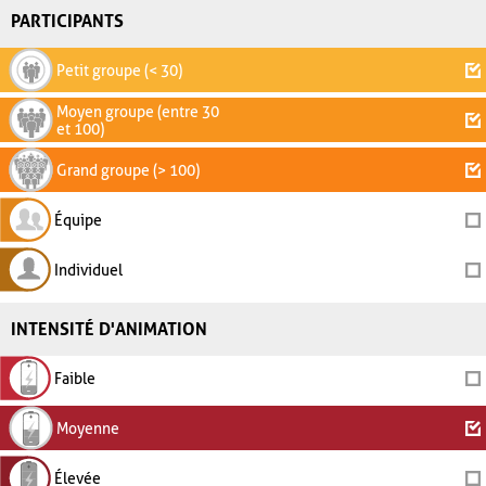
PARTICIPANTS
Petit groupe (< 30)
Moyen groupe (entre 30
et 100)
Grand groupe (> 100)
Équipe
Individuel
INTENSITÉ D'ANIMATION
Faible
Moyenne
Élevée