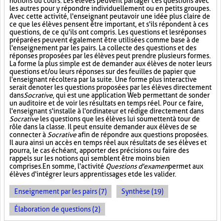
notions du cours. Les élèves peuvent partager ces questions avec
les autres pour y répondre individuellement ou en petits groupes.
Avec cette activité, l'enseignant peut avoir une idée plus claire de
ce que les élèves pensent être important, et s'ils répondent à ces
questions, de ce qu'ils ont compris. Les questions et les réponses
préparées peuvent également être utilisées comme base à de
l'enseignement par les pairs. La collecte des questions et des
réponses proposées par les élèves peut prendre plusieurs formes.
La forme la plus simple est de demander aux élèves de noter leurs
questions et/ou leurs réponses sur des feuilles de papier que
l'enseignant récoltera par la suite. Une forme plus interactive
serait de noter les questions proposées par les élèves directement
dans
Socrative
, qui est une application Web permettant de sonder
un auditoire et de voir les résultats en temps réel. Pour ce faire,
l'enseignant s'installe à l'ordinateur et rédige directement dans
Socrative
les questions que les élèves lui soumettent à tour de
rôle dans la classe. Il peut ensuite demander aux élèves de se
connecter à
Socrative
afin de répondre aux questions proposées.
Il aura ainsi un accès en temps réel aux résultats de ses élèves et
pourra, le cas échéant, apporter des précisions ou faire des
rappels sur les notions qui semblent être moins bien
comprises. En somme, l'activité
Questions d'examen
permet aux
élèves d'intégrer leurs apprentissages et de les valider.
Enseignement par les pairs (7)
Synthèse (19)
Élaboration de questions (2)