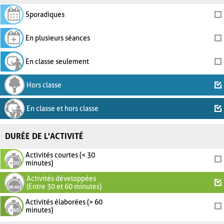
Sporadiques
En plusieurs séances
En classe seulement
Hors classe
En classe et hors classe
DURÉE DE L'ACTIVITÉ
Activités courtes (< 30
minutes)
Activités développées
(Entre 30 et 60 minutes)
Activités élaborées (> 60
minutes)