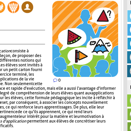
cation
consiste à
 leçon, de proposer des
 différentes notions qui
es élèves sont invités à
r un petit carton fourni
xercice terminé, les
lications de la vie
0
ue. Non seulement cette
ace et rapide d'exécution, mais elle a aussi l'avantage d'informer
degré de compréhension de leurs élèves quant aux applications
our les élèves, cette formule pédagogique les incite à réfléchir à
es et, par conséquent, à associer les concepts nouvellement
s, ce qui renforce leurs apprentissages. De plus, elle leur
ertinence de ce qu'ils apprennent, ce qui rend leurs
 augmente leur intérêt pour la matière et leur motivation à
 d'application
permettent aux élèves de concrétiser leurs
icatifs.