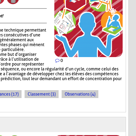
t!
ne technique permettant
es consécutives d’une
e généralement aux
entes phases qui mènent
 particulière.
me but d’organiser
râce à l’utilisation de
0
l’ordre pour représenter
e séquence, ou encore la régularité d’un cycle, comme celui des
e a l’avantage de développer chez les élèves des compétences
e prédiction, tout leur demandant un effort de concentration pour
ances (17)
Classement (3)
Observations (4)