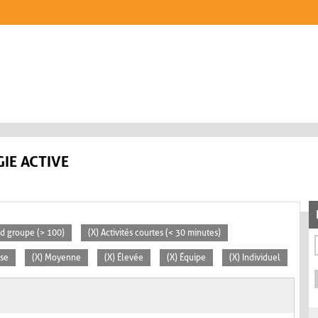
IE ACTIVE
nd groupe (> 100)
(X) Activités courtes (< 30 minutes)
sse
(X) Moyenne
(X) Élevée
(X) Équipe
(X) Individuel