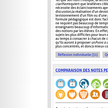
Tel que son nom l'indique, la tech
clarifier
requiert que les élèves cibl
nécessite des éclaircissements apr
discussion, la réalisation d'un devoi
le visionnement d'un film ou d'une 
formule pédagogique est donc facil
ne requiert pas beaucoup de temps,
enseignants beaucoup d'informati
des notions par les élèves. En effe
sujets les plus difficiles pour leur
au temps à consacrer à chacun de ce
qu'ils auront à proposer un
Point à c
plus concentrés, et donc à mieux c
Réflexion individuelle (31)
Q
COMPARAISON DES NOTES P