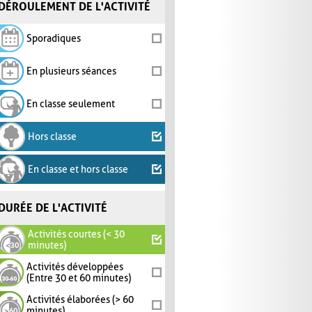
DÉROULEMENT DE L'ACTIVITÉ
Sporadiques
En plusieurs séances
En classe seulement
Hors classe
En classe et hors classe
DURÉE DE L'ACTIVITÉ
Activités courtes (< 30
minutes)
Activités développées
(Entre 30 et 60 minutes)
Activités élaborées (> 60
minutes)