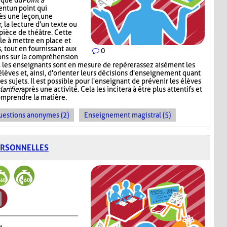
nique du
Point à
ent un point qui
ès une leçon, une
r, la lecture d'un texte ou
pièce de théâtre. Cette
e à mettre en place et
 tout en fournissant aux
0
ons sur la compréhension
t, les enseignants sont en mesure de repérer assez aisément les
s élèves et, ainsi, d'orienter leurs décisions d'enseignement quant
s sujets. Il est possible pour l'enseignant de prévenir les élèves
larifier
après une activité. Cela les incitera à être plus attentifs et
omprendre la matière.
uestions anonymes (2)
Enseignement magistral (5)
ERSONNELLES