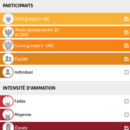
PARTICIPANTS
Petit groupe (< 30)
Moyen groupe (entre 30
et 100)
Grand groupe (> 100)
Équipe
Individuel
INTENSITÉ D'ANIMATION
Faible
Moyenne
Élevée