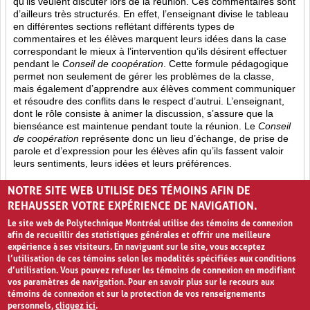
qu’ils veulent discuter lors de la réunion. Ces commentaires sont
d’ailleurs très structurés. En effet, l’enseignant divise le tableau
en différentes sections reflétant différents types de
commentaires et les élèves marquent leurs idées dans la case
correspondant le mieux à l’intervention qu’ils désirent effectuer
pendant le
Conseil de coopération
. Cette formule pédagogique
permet non seulement de gérer les problèmes de la classe,
mais également d’apprendre aux élèves comment communiquer
et résoudre des conflits dans le respect d’autrui. L’enseignant,
dont le rôle consiste à animer la discussion, s’assure que la
bienséance est maintenue pendant toute la réunion. Le
Conseil
de coopération
représente donc un lieu d’échange, de prise de
parole et d’expression pour les élèves afin qu’ils fassent valoir
leurs sentiments, leurs idées et leurs préférences.
Opinion (8)
Partage (13)
Rétroaction (4)
NOTRE SITE WEB UTILISE DES TÉMOINS AFIN DE
REHAUSSER VOTRE EXPÉRIENCE DE NAVIGATION.
Le site web de Polytechnique Montréal utilise des témoins de connexion
afin de recueillir des statistiques générales et offrir une meilleure
expérience à ses visiteurs. En naviguant sur le site, vous acceptez
l’utilisation de ces témoins selon les modalités spécifiées aux conditions
d’utilisation. Vous pouvez refuser les témoins de connexion en modifiant
vos paramètres de navigation. Pour en savoir plus sur le recours aux
témoins de connexion et sur la protection de vos renseignements
personnels,
cliquez ici
.