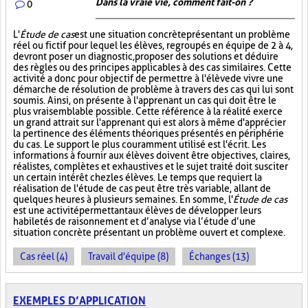
Dans la vraie vie, comment fait-on ?
0
L'
Étude de cas
est une situation concrète présentant un problème
réel ou fictif pour lequel les élèves, regroupés en équipe de 2 à 4,
devront poser un diagnostic, proposer des solutions et déduire
des règles ou des principes applicables à des cas similaires. Cette
activité a donc pour objectif de permettre à l'élève de vivre une
démarche de résolution de problème à travers des cas qui lui sont
soumis. Ainsi, on présente à l'apprenant un cas qui doit être le
plus vraisemblable possible. Cette référence à la réalité exerce
un grand attrait sur l'apprenant qui est alors à même d'apprécier
la pertinence des éléments théoriques présentés en périphérie
du cas. Le support le plus couramment utilisé est l'écrit. Les
informations à fournir aux élèves doivent être objectives, claires,
réalistes, complètes et exhaustives et le sujet traité doit susciter
un certain intérêt chez les élèves. Le temps que requiert la
réalisation de l'étude de cas peut être très variable, allant de
quelques heures à plusieurs semaines. En somme, l'
Étude de cas
est une activité permettant aux élèves de développer leurs
habiletés de raisonnement et d’analyse via l’étude d’une
situation concrète présentant un problème ouvert et complexe.
Cas réel (4)
Travail d'équipe (8)
Échanges (13)
EXEMPLES D’APPLICATION