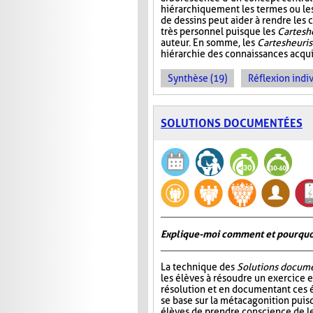
hiérarchiquement les termes ou les i
de dessins peut aider à rendre les c
très personnel puisque les
Cartes h
auteur. En somme, les
Cartes heuri
hiérarchie des connaissances acquis
Synthèse (19)
Réflexion indiv
SOLUTIONS DOCUMENTÉES
Explique-moi comment et pourquoi 
La technique des
Solutions docum
les élèves à résoudre un exercice e
résolution et en documentant ces 
se base sur la métacagonition puis
élèves de prendre conscience de le