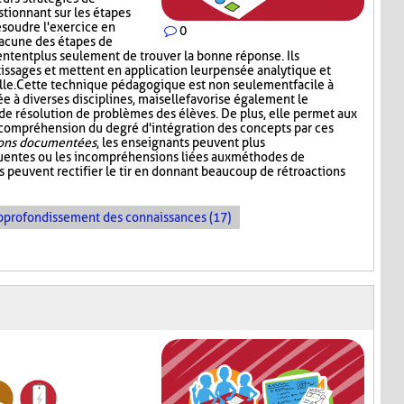
tionnant sur les étapes
ésoudre l'exercice en
0
hacune des étapes de
tentent plus seulement de trouver la bonne réponse. Ils
tissages et mettent en application leur pensée analytique et
le. Cette technique pédagogique est non seulement facile à
 à diverses disciplines, mais elle favorise également le
résolution de problèmes des élèves. De plus, elle permet aux
 compréhension du degré d'intégration des concepts par ces
ions documentées
, les enseignants peuvent plus
quentes ou les incompréhensions liées aux méthodes de
ls peuvent rectifier le tir en donnant beaucoup de rétroactions
pprofondissement des connaissances (17)