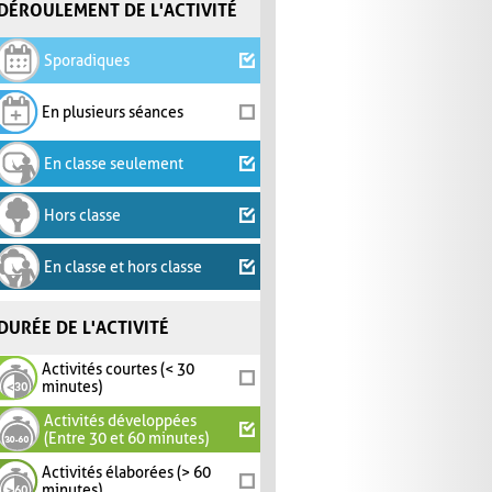
DÉROULEMENT DE L'ACTIVITÉ
Sporadiques
En plusieurs séances
En classe seulement
Hors classe
En classe et hors classe
DURÉE DE L'ACTIVITÉ
Activités courtes (< 30
minutes)
Activités développées
(Entre 30 et 60 minutes)
Activités élaborées (> 60
minutes)