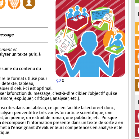
message
mment et
alyser un texte puis, à
 résumé du contenu du
re le format utilisé pour
0
 de texte, tableau,
luer si celui-ci est optimal.
er la fonction du message, c'est-à-dire cibler l'objectif qui se
incre, expliquer, critiquer, analyser, etc.).
scrites dans un tableau, ce qui en facilite la lecture et donc,
nalyser peuvent être très variés : un article scientifique, une
nal, un poème, un extrait de roman, une publicité, etc. Puisque
 décomposer l'information présente dans un texte de sorte à en
rmet à l'enseignant d'évaluer leurs compétences en analyse et le
ique.