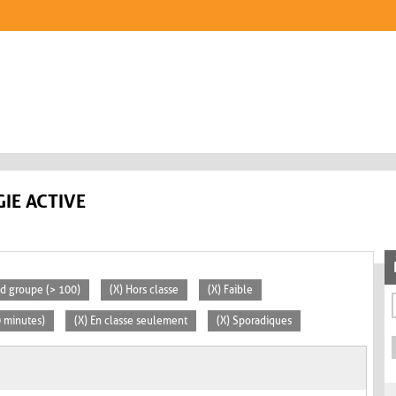
IE ACTIVE
nd groupe (> 100)
(X) Hors classe
(X) Faible
0 minutes)
(X) En classe seulement
(X) Sporadiques