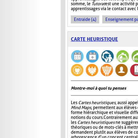
somme, le
Tutorat
est une activité p
apprentissages via le contact avec l
Entraide (4)
Enseignement par 
CARTE HEURISTIQUE
Montre-moi à quoi tu penses
Les
Cartes heuristiques
, aussi app
Mind Maps
, permettent aux élèves
forme hiérarchique et visuelle diff
notions du cours. Contrairement a
les
Cartes heuristiques
ne suggèren
théoriques ou de mots-clés à mettre
demandent plutôt aux élèves de co
arborescence d’un concept central