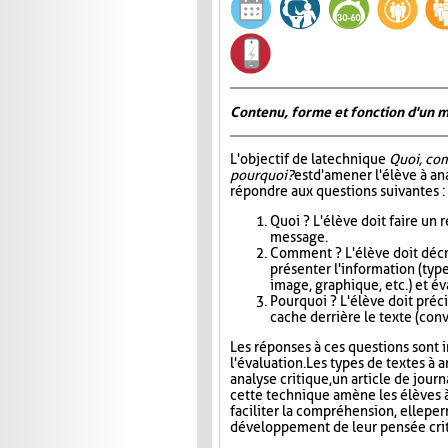
Contenu, forme et fonction d'un 
L'objectif de la technique
Quoi, co
pourquoi?
est d'amener l'élève à an
répondre aux questions suivantes :
Quoi ? L'élève doit faire un
message.
Comment ? L'élève doit décri
présenter l'information (type
image, graphique, etc.) et éva
Pourquoi ? L'élève doit précis
cache derrière le texte (conva
Les réponses à ces questions sont in
l'évaluation. Les types de textes à a
analyse critique, un article de jour
cette technique amène les élèves à
faciliter la compréhension, elle pe
développement de leur pensée crit