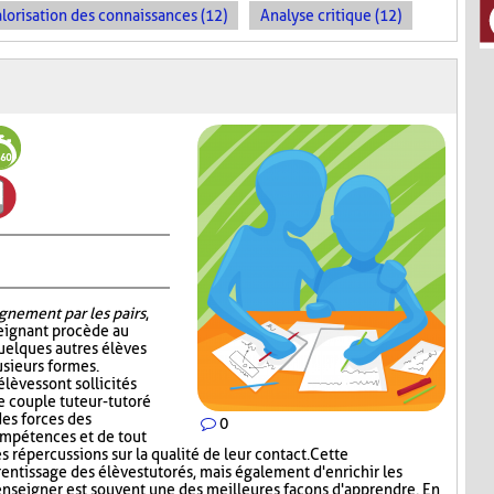
lorisation des connaissances (12)
Analyse critique (12)
gnement par les pairs
,
seignant procède au
quelques autres élèves
sieurs formes.
élèves sont sollicités
e couple tuteur-tutoré
es forces des
0
ompétences et de tout
s répercussions sur la qualité de leur contact. Cette
rentissage des élèves tutorés, mais également d'enrichir les
enseigner est souvent une des meilleures façons d'apprendre. En