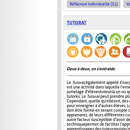
Réflexion individuelle (31)
Va
TUTORAT
Deux à deux, on s'entraide
Le
Tutorat
, également appelé
Ensei
est une activité dans laquelle l'en
jumelage d'élèves tuteurs à un ou 
tutorés. Le
Tutorat
peut prendre plu
Cependant, quelle qu'elle soit, des 
pour enseigner à d'autres élèves. L
doit être formé en tenant compte d
apprenants, de leurs différentes c
autre facteur susceptible d'avoir de
technique permet de faciliter l'app
apprentissages des tuteurs puisqu'