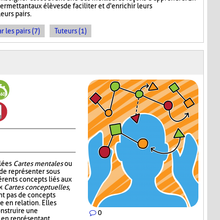
ermettant aux élèves de faciliter et d'enrichir leurs
eurs pairs.
les pairs (7)
Tuteurs (1)
elées
Cartes mentales
ou
 de représenter sous
érents concepts liés aux
ux
Cartes conceptuelles
,
t pas de concepts
 en relation. Elles
nstruire une
0
 en représentant