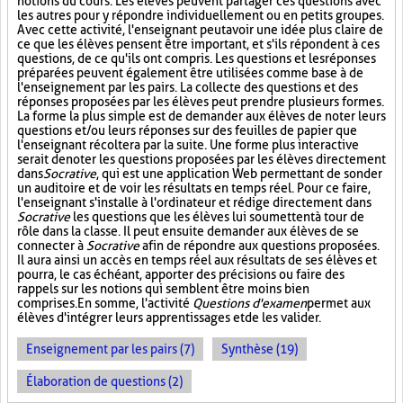
notions du cours. Les élèves peuvent partager ces questions avec
les autres pour y répondre individuellement ou en petits groupes.
Avec cette activité, l'enseignant peut avoir une idée plus claire de
ce que les élèves pensent être important, et s'ils répondent à ces
questions, de ce qu'ils ont compris. Les questions et les réponses
préparées peuvent également être utilisées comme base à de
l'enseignement par les pairs. La collecte des questions et des
réponses proposées par les élèves peut prendre plusieurs formes.
La forme la plus simple est de demander aux élèves de noter leurs
questions et/ou leurs réponses sur des feuilles de papier que
l'enseignant récoltera par la suite. Une forme plus interactive
serait de noter les questions proposées par les élèves directement
dans
Socrative
, qui est une application Web permettant de sonder
un auditoire et de voir les résultats en temps réel. Pour ce faire,
l'enseignant s'installe à l'ordinateur et rédige directement dans
Socrative
les questions que les élèves lui soumettent à tour de
rôle dans la classe. Il peut ensuite demander aux élèves de se
connecter à
Socrative
afin de répondre aux questions proposées.
Il aura ainsi un accès en temps réel aux résultats de ses élèves et
pourra, le cas échéant, apporter des précisions ou faire des
rappels sur les notions qui semblent être moins bien
comprises. En somme, l'activité
Questions d'examen
permet aux
élèves d'intégrer leurs apprentissages et de les valider.
Enseignement par les pairs (7)
Synthèse (19)
Élaboration de questions (2)