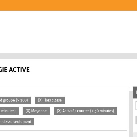
IE ACTIVE
nd groupe (> 100)
(X) Hors classe
0 minutes)
(X) Moyenne
(X) Activités courtes (< 30 minutes)
En classe seulement