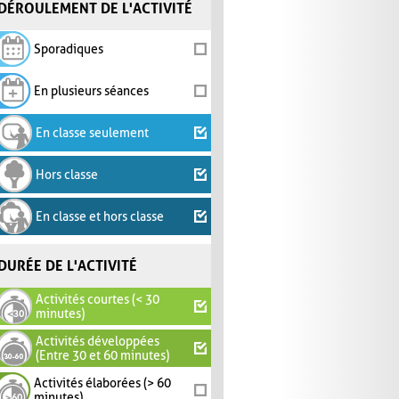
DÉROULEMENT DE L'ACTIVITÉ
Sporadiques
En plusieurs séances
En classe seulement
Hors classe
En classe et hors classe
DURÉE DE L'ACTIVITÉ
Activités courtes (< 30
minutes)
Activités développées
(Entre 30 et 60 minutes)
Activités élaborées (> 60
minutes)