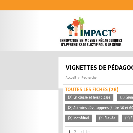
Aller au contenu principal
VIGNETTES DE PÉDAGOG
Accueil
Recherche
TOUTES LES FICHES (28)
(X) En classe et hors classe
(X) Gra
(X) Activités développées (Entre 30 et 6
(X) Individuel
(X) Élevée
(X) 
PAGES
1
2
›
»