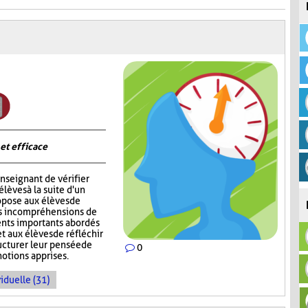
 et efficace
nseignant de vérifier
èves à la suite d'un
opose aux élèves de
rs incompréhensions de
ents importants abordés
t aux élèves de réfléchir
ructurer leur pensée de
0
notions apprises.
iduelle (31)