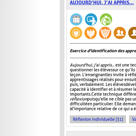
AUJOURD’HUI, J’AI APPRIS...
Exercice d'identification des appre
Aujourd'hui, j'ai appris...
est une te
questionner les élèves sur ce qu’ils
leçon. L'enseignant les invite à ré
apprentissages réalisés pour ensuit
puis, verbalement. Les élèves dével
capacité à identifier et à résumer 
importants. Cette technique diffère
réflexion
puisqu'elle ne cible pas 
difficulté en particulier. Elle dem
à l'importance relative de ce qui a é
Réflexion individuelle (31)
Va