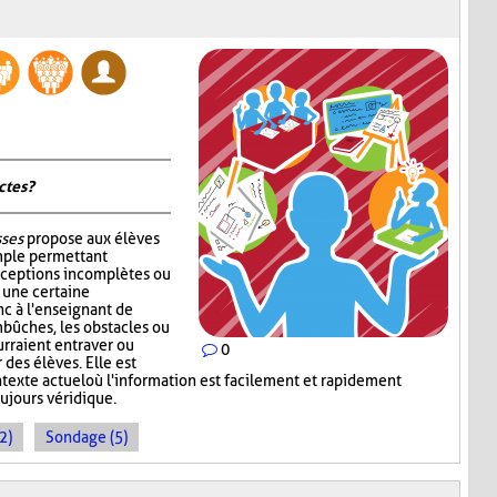
tes ?
sses
propose aux élèves
mple permettant
nceptions incomplètes ou
r une certaine
c à l'enseignant de
mbûches, les obstacles ou
rraient entraver ou
0
des élèves. Elle est
ntexte actuel où l'information est facilement et rapidement
oujours véridique.
2)
Sondage (5)