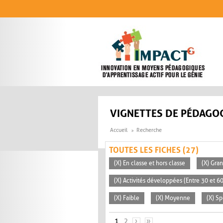
Aller au contenu principal
VIGNETTES DE PÉDAGOG
Accueil
Recherche
TOUTES LES FICHES (27)
(X) En classe et hors classe
(X) Gra
(X) Activités développées (Entre 30 et 6
(X) Faible
(X) Moyenne
(X) S
PAGES
1
2
›
»