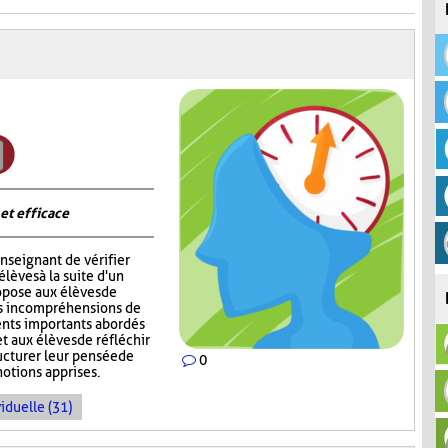
 et efficace
nseignant de vérifier
èves à la suite d'un
opose aux élèves de
rs incompréhensions de
ents importants abordés
t aux élèves de réfléchir
ructurer leur pensée de
0
notions apprises.
iduelle (31)