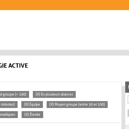
IE ACTIVE
nd groupe (> 100)
(X) En plusieurs séances
0 minutes)
(X) Équipe
(X) Moyen groupe (entre 30 et 100)
poradiques
(X) Élevée