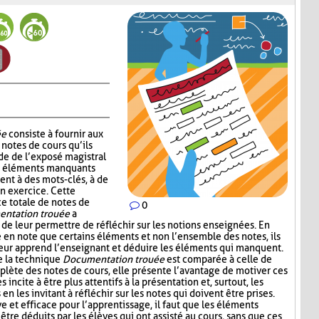
ée
consiste à fournir aux
notes de cours qu’ils
de de l’exposé magistral
es éléments manquants
ent à des mots-clés, à de
un exercice. Cette
ce totale de notes de
0
ntation trouée
a
 de leur permettre de réfléchir sur les notions enseignées. En
e en note que certains éléments et non l’ensemble des notes, ils
leur apprend l’enseignant et déduire les éléments qui manquent.
e la technique
Documentation trouée
est comparée à celle de
plète des notes de cours, elle présente l’avantage de motiver ces
s incite à être plus attentifs à la présentation et, surtout, les
n les invitant à réfléchir sur les notes qui doivent être prises.
ive et efficace pour l’apprentissage, il faut que les éléments
être déduits par les élèves qui ont assisté au cours, sans que ces