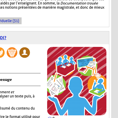
aidés par l’enseignant. En somme, la
Documentation trouée
 les notions présentées de manière magistrale, et donc de mieux
iduelle (31)
OI?
message
mment et
alyser un texte puis, à
 résumé du contenu du
re le format utilisé pour