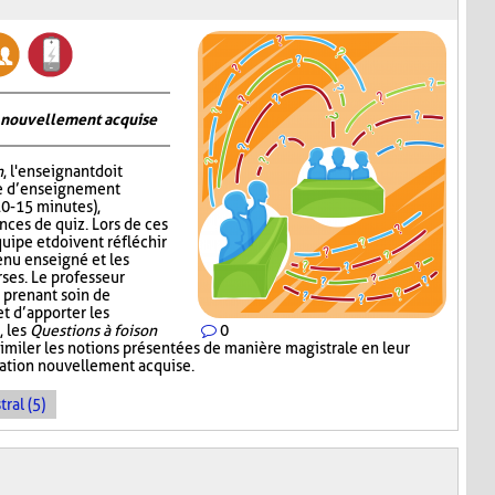
on nouvellement acquise
n
, l'enseignant doit
me d’enseignement
10-15 minutes),
nces de quiz. Lors de ces
quipe et doivent réfléchir
enu enseigné et les
ses. Le professeur
 prenant soin de
 d’apporter les
, les
Questions à foison
0
imiler les notions présentées de manière magistrale en leur
rmation nouvellement acquise.
ral (5)