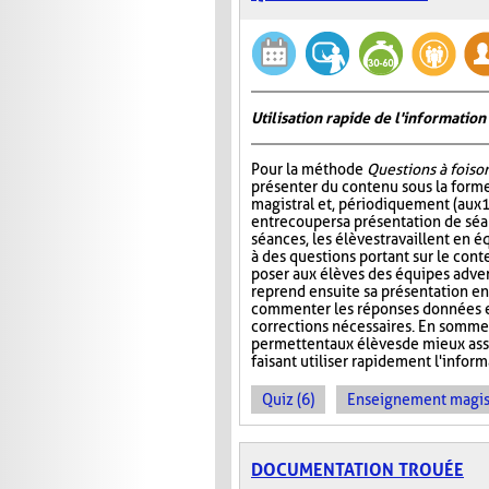
Utilisation rapide de l'informati
Pour la méthode
Questions à foiso
présenter du contenu sous la for
magistral et, périodiquement (aux 
entrecouper sa présentation de séa
séances, les élèves travaillent en é
à des questions portant sur le cont
poser aux élèves des équipes adver
reprend ensuite sa présentation en
commenter les réponses données et
corrections nécessaires. En somme
permettent aux élèves de mieux ass
faisant utiliser rapidement l'info
Quiz (6)
Enseignement magist
DOCUMENTATION TROUÉE