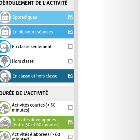
DÉROULEMENT DE L'ACTIVITÉ
Sporadiques
En plusieurs séances
En classe seulement
Hors classe
En classe et hors classe
DURÉE DE L'ACTIVITÉ
Activités courtes (< 30
minutes)
Activités développées
(Entre 30 et 60 minutes)
Activités élaborées (> 60
minutes)