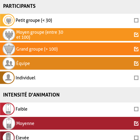
PARTICIPANTS
Petit groupe (< 30)
Moyen groupe (entre 30
et 100)
Grand groupe (> 100)
Équipe
Individuel
INTENSITÉ D'ANIMATION
Faible
Moyenne
Élevée