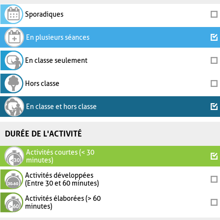
Sporadiques
En plusieurs séances
En classe seulement
Hors classe
En classe et hors classe
DURÉE DE L'ACTIVITÉ
Activités courtes (< 30
minutes)
Activités développées
(Entre 30 et 60 minutes)
Activités élaborées (> 60
minutes)