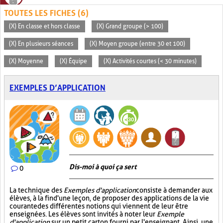
TOUTES LES FICHES (6)
(X) En classe et hors classe
(X) Grand groupe (> 100)
(X) En plusieurs séances
(X) Moyen groupe (entre 30 et 100)
(X) Moyenne
(X) Équipe
(X) Activités courtes (< 30 minutes)
EXEMPLES D’APPLICATION
Dis-moi à quoi ça sert
0
La technique des
Exemples d'application
consiste à demander aux
élèves, à la fin d'une leçon, de proposer des applications de la vie
courante des différentes notions qui viennent de leur être
enseignées. Les élèves sont invités à noter leur
Exemple
d'application
sur un petit carton fourni par l'enseignant. Ainsi, une