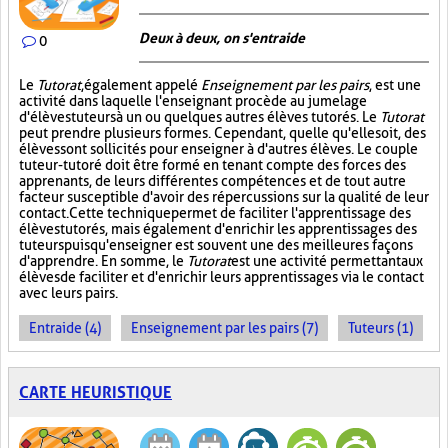
Deux à deux, on s'entraide
0
Le
Tutorat
, également appelé
Enseignement par les pairs
, est une
activité dans laquelle l'enseignant procède au jumelage
d'élèves tuteurs à un ou quelques autres élèves tutorés. Le
Tutorat
peut prendre plusieurs formes. Cependant, quelle qu'elle soit, des
élèves sont sollicités pour enseigner à d'autres élèves. Le couple
tuteur-tutoré doit être formé en tenant compte des forces des
apprenants, de leurs différentes compétences et de tout autre
facteur susceptible d'avoir des répercussions sur la qualité de leur
contact. Cette technique permet de faciliter l'apprentissage des
élèves tutorés, mais également d'enrichir les apprentissages des
tuteurs puisqu'enseigner est souvent une des meilleures façons
d'apprendre. En somme, le
Tutorat
est une activité permettant aux
élèves de faciliter et d'enrichir leurs apprentissages via le contact
avec leurs pairs.
Entraide (4)
Enseignement par les pairs (7)
Tuteurs (1)
CARTE HEURISTIQUE