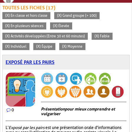
TOUTES LES FICHES (17)
(X) En classe et hors classe
(X) Grand groupe (> 100)
(X) En plusieurs séances
(X) Élevée
(X) Activités développées (Entre 30 et 60 minutes)
(X) Faible
(X) Individuel
(X) Équipe
(X) Moyenne
EXPOSÉ PAR LES PAIRS
Présentation pour mieux comprendre et
0
vulgariser
L'
Exposé par les pairs
est une présentation orale d'informations