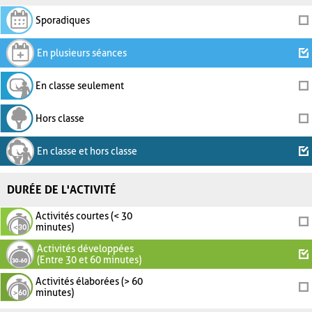
Sporadiques
En plusieurs séances
En classe seulement
Hors classe
En classe et hors classe
DURÉE DE L'ACTIVITÉ
Activités courtes (< 30
minutes)
Activités développées
(Entre 30 et 60 minutes)
Activités élaborées (> 60
minutes)