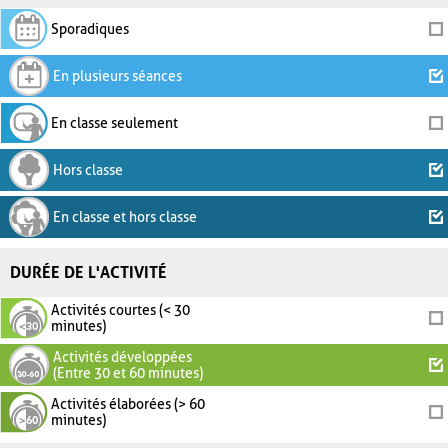
Sporadiques
En plusieurs séances
En classe seulement
Hors classe
En classe et hors classe
DURÉE DE L'ACTIVITÉ
Activités courtes (< 30
minutes)
Activités développées
(Entre 30 et 60 minutes)
Activités élaborées (> 60
minutes)