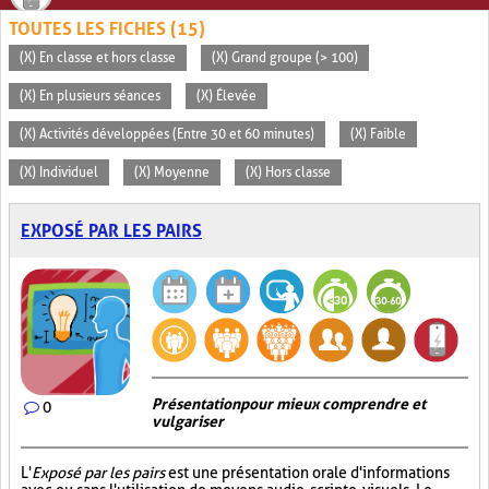
TOUTES LES FICHES (15)
(X) En classe et hors classe
(X) Grand groupe (> 100)
(X) En plusieurs séances
(X) Élevée
(X) Activités développées (Entre 30 et 60 minutes)
(X) Faible
(X) Individuel
(X) Moyenne
(X) Hors classe
EXPOSÉ PAR LES PAIRS
Présentation pour mieux comprendre et
0
vulgariser
L'
Exposé par les pairs
est une présentation orale d'informations