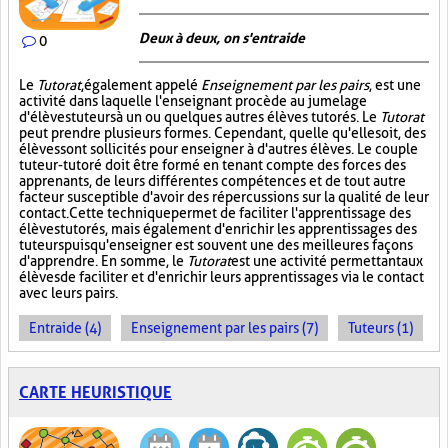
Deux à deux, on s'entraide
0
Le
Tutorat
, également appelé
Enseignement par les pairs
, est une
activité dans laquelle l'enseignant procède au jumelage
d'élèves tuteurs à un ou quelques autres élèves tutorés. Le
Tutorat
peut prendre plusieurs formes. Cependant, quelle qu'elle soit, des
élèves sont sollicités pour enseigner à d'autres élèves. Le couple
tuteur-tutoré doit être formé en tenant compte des forces des
apprenants, de leurs différentes compétences et de tout autre
facteur susceptible d'avoir des répercussions sur la qualité de leur
contact. Cette technique permet de faciliter l'apprentissage des
élèves tutorés, mais également d'enrichir les apprentissages des
tuteurs puisqu'enseigner est souvent une des meilleures façons
d'apprendre. En somme, le
Tutorat
est une activité permettant aux
élèves de faciliter et d'enrichir leurs apprentissages via le contact
avec leurs pairs.
Entraide (4)
Enseignement par les pairs (7)
Tuteurs (1)
CARTE HEURISTIQUE