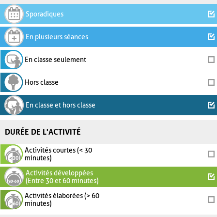
Sporadiques
En plusieurs séances
En classe seulement
Hors classe
En classe et hors classe
DURÉE DE L'ACTIVITÉ
Activités courtes (< 30
minutes)
Activités développées
(Entre 30 et 60 minutes)
Activités élaborées (> 60
minutes)