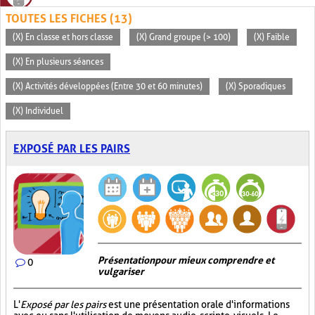
TOUTES LES FICHES (13)
(X) En classe et hors classe
(X) Grand groupe (> 100)
(X) Faible
(X) En plusieurs séances
(X) Activités développées (Entre 30 et 60 minutes)
(X) Sporadiques
(X) Individuel
EXPOSÉ PAR LES PAIRS
Présentation pour mieux comprendre et
0
vulgariser
L'
Exposé par les pairs
est une présentation orale d'informations