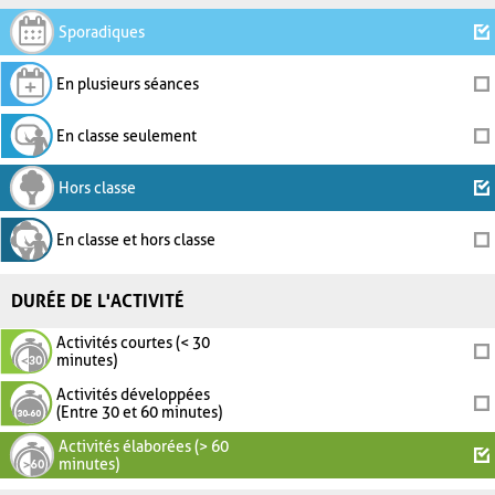
Sporadiques
En plusieurs séances
En classe seulement
Hors classe
En classe et hors classe
DURÉE DE L'ACTIVITÉ
Activités courtes (< 30
minutes)
Activités développées
(Entre 30 et 60 minutes)
Activités élaborées (> 60
minutes)