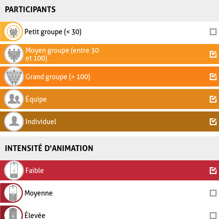
PARTICIPANTS
Petit groupe (< 30)
Moyen groupe (entre 30
et 100)
Grand groupe (> 100)
Équipe
Individuel
INTENSITÉ D'ANIMATION
Faible
Moyenne
Élevée