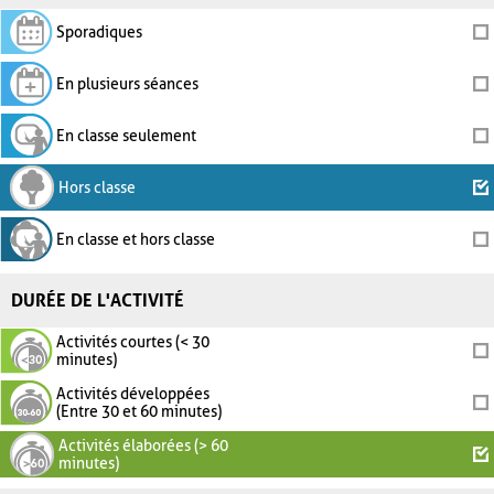
Sporadiques
En plusieurs séances
En classe seulement
Hors classe
En classe et hors classe
DURÉE DE L'ACTIVITÉ
Activités courtes (< 30
minutes)
Activités développées
(Entre 30 et 60 minutes)
Activités élaborées (> 60
minutes)