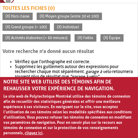
TOUTES LES FICHES (0)
(X) Hors classe
(X) Moyen groupe (entre 30 et 100)
(X) Grand groupe (> 100)
(X) Individuel
(X) Activités élaborées (> 60 minutes)
(X) Faible
(X) Équipe
Votre recherche n'a donné aucun résultat
Vérifiez que l'orthographe est correcte.
Supprimez les guillemets autour des expressions pour
rechercher chaque mot séparément.
garage à vélo
retournera
souvent plus de résultat que
"garage à vélo"
.
NOTRE SITE WEB UTILISE DES TÉMOINS AFIN DE
Envisagez d'élargir votre recherche avec
OR
.
garage OR vélo
retournera souvent plus de résultat que
garage à vélo
.
REHAUSSER VOTRE EXPÉRIENCE DE NAVIGATION.
Le site web de Polytechnique Montréal utilise des témoins de connexion
afin de recueillir des statistiques générales et offrir une meilleure
expérience à ses visiteurs. En naviguant sur le site, vous acceptez
l’utilisation de ces témoins selon les modalités spécifiées aux conditions
d’utilisation. Vous pouvez refuser les témoins de connexion en modifiant
vos paramètres de navigation. Pour en savoir plus sur le recours aux
témoins de connexion et sur la protection de vos renseignements
personnels,
cliquez ici
.
Avis de confidentialité et conditions d’utilisation