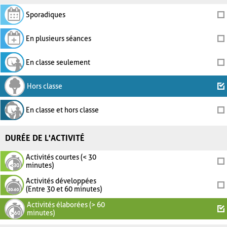
Sporadiques
En plusieurs séances
En classe seulement
Hors classe
En classe et hors classe
DURÉE DE L'ACTIVITÉ
Activités courtes (< 30
minutes)
Activités développées
(Entre 30 et 60 minutes)
Activités élaborées (> 60
minutes)