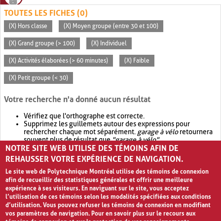
TOUTES LES FICHES (0)
(X) Hors classe
(X) Moyen groupe (entre 30 et 100)
(X) Grand groupe (> 100)
(X) Individuel
(X) Activités élaborées (> 60 minutes)
(X) Faible
(X) Petit groupe (< 30)
Votre recherche n'a donné aucun résultat
Vérifiez que l'orthographe est correcte.
Supprimez les guillemets autour des expressions pour
rechercher chaque mot séparément.
garage à vélo
retournera
souvent plus de résultat que
"garage à vélo"
.
NOTRE SITE WEB UTILISE DES TÉMOINS AFIN DE
Envisagez d'élargir votre recherche avec
OR
.
garage OR vélo
retournera souvent plus de résultat que
garage à vélo
.
REHAUSSER VOTRE EXPÉRIENCE DE NAVIGATION.
Le site web de Polytechnique Montréal utilise des témoins de connexion
afin de recueillir des statistiques générales et offrir une meilleure
expérience à ses visiteurs. En naviguant sur le site, vous acceptez
l’utilisation de ces témoins selon les modalités spécifiées aux conditions
d’utilisation. Vous pouvez refuser les témoins de connexion en modifiant
vos paramètres de navigation. Pour en savoir plus sur le recours aux