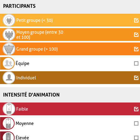
PARTICIPANTS
Petit groupe (< 30)
Moyen groupe (entre 30
et 100)
Grand groupe (> 100)
Équipe
Individuel
INTENSITÉ D'ANIMATION
Faible
Moyenne
Élevée