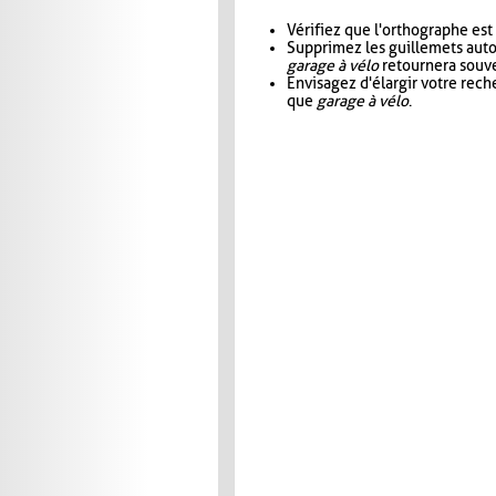
Vérifiez que l'orthographe est
Supprimez les guillemets aut
garage à vélo
retournera souve
Envisagez d'élargir votre rec
que
garage à vélo
.