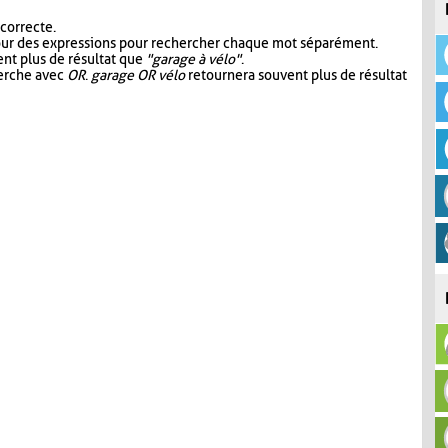
 correcte.
our des expressions pour rechercher chaque mot séparément.
nt plus de résultat que
"garage à vélo"
.
herche avec
OR
.
garage OR vélo
retournera souvent plus de résultat