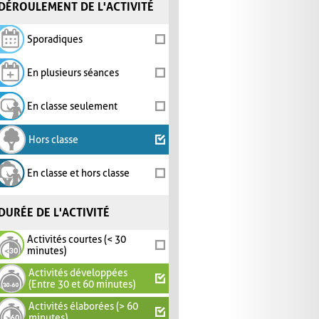
DÉROULEMENT DE L'ACTIVITÉ
Sporadiques
En plusieurs séances
En classe seulement
Hors classe
En classe et hors classe
DURÉE DE L'ACTIVITÉ
Activités courtes (< 30
minutes)
Activités développées
(Entre 30 et 60 minutes)
Activités élaborées (> 60
minutes)