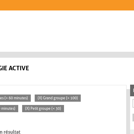
IE ACTIVE
ées (> 60 minutes)
(X) Grand groupe (> 100)
0 minutes)
(X) Petit groupe (< 30)
n résultat