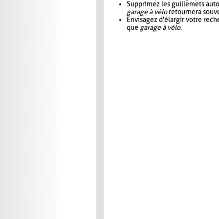
Supprimez les guillemets aut
garage à vélo
retournera souve
Envisagez d'élargir votre rec
que
garage à vélo
.