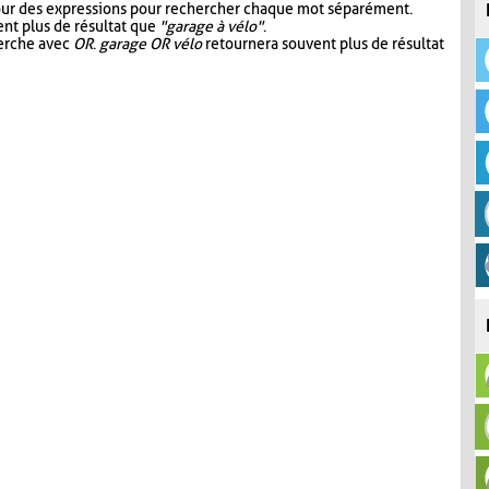
our des expressions pour rechercher chaque mot séparément.
nt plus de résultat que
"garage à vélo"
.
herche avec
OR
.
garage OR vélo
retournera souvent plus de résultat