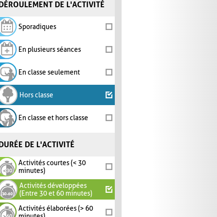
DÉROULEMENT DE L'ACTIVITÉ
Sporadiques
En plusieurs séances
En classe seulement
Hors classe
En classe et hors classe
DURÉE DE L'ACTIVITÉ
Activités courtes (< 30
minutes)
Activités développées
(Entre 30 et 60 minutes)
Activités élaborées (> 60
minutes)