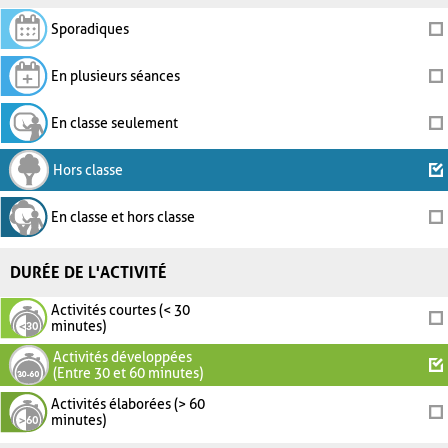
Sporadiques
En plusieurs séances
En classe seulement
Hors classe
En classe et hors classe
DURÉE DE L'ACTIVITÉ
Activités courtes (< 30
minutes)
Activités développées
(Entre 30 et 60 minutes)
Activités élaborées (> 60
minutes)