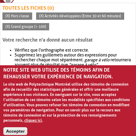
TOUTES LES FICHES (0)
(X) Hors classe
(X) Activités développées (Entre 30 et 60 minutes)
(X) Grand groupe (> 100)
Votre recherche n'a donné aucun résultat
Vérifiez que l'orthographe est correcte.
Supprimez les guillemets autour des expressions pour
rechercher chaque mot séparément.
garage à vélo
retournera
souvent plus de résultat que
"garage à vélo"
.
NOTRE SITE WEB UTILISE DES TÉMOINS AFIN DE
Envisagez d'élargir votre recherche avec
OR
.
garage OR vélo
retournera souvent plus de résultat que
garage à vélo
.
REHAUSSER VOTRE EXPÉRIENCE DE NAVIGATION.
Le site web de Polytechnique Montréal utilise des témoins de connexion
afin de recueillir des statistiques générales et offrir une meilleure
expérience à ses visiteurs. En naviguant sur le site, vous acceptez
l’utilisation de ces témoins selon les modalités spécifiées aux conditions
d’utilisation. Vous pouvez refuser les témoins de connexion en modifiant
vos paramètres de navigation. Pour en savoir plus sur le recours aux
témoins de connexion et sur la protection de vos renseignements
personnels,
cliquez ici
.
Avis de confidentialité et conditions d’utilisation
Accepter