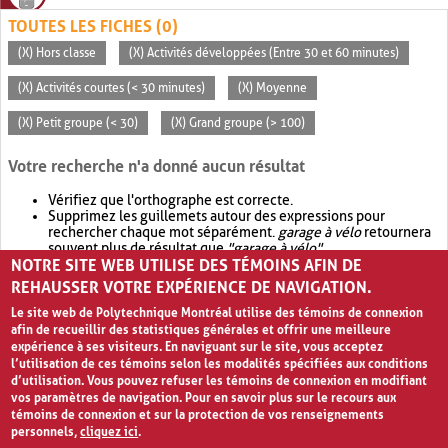
TOUTES LES FICHES (0)
(X) Hors classe
(X) Activités développées (Entre 30 et 60 minutes)
(X) Activités courtes (< 30 minutes)
(X) Moyenne
(X) Petit groupe (< 30)
(X) Grand groupe (> 100)
Votre recherche n'a donné aucun résultat
Vérifiez que l'orthographe est correcte.
Supprimez les guillemets autour des expressions pour
rechercher chaque mot séparément.
garage à vélo
retournera
souvent plus de résultat que
"garage à vélo"
.
NOTRE SITE WEB UTILISE DES TÉMOINS AFIN DE
Envisagez d'élargir votre recherche avec
OR
.
garage OR vélo
retournera souvent plus de résultat que
garage à vélo
.
REHAUSSER VOTRE EXPÉRIENCE DE NAVIGATION.
Le site web de Polytechnique Montréal utilise des témoins de connexion
afin de recueillir des statistiques générales et offrir une meilleure
expérience à ses visiteurs. En naviguant sur le site, vous acceptez
l’utilisation de ces témoins selon les modalités spécifiées aux conditions
d’utilisation. Vous pouvez refuser les témoins de connexion en modifiant
vos paramètres de navigation. Pour en savoir plus sur le recours aux
témoins de connexion et sur la protection de vos renseignements
personnels,
cliquez ici
.
Avis de confidentialité et conditions d’utilisation