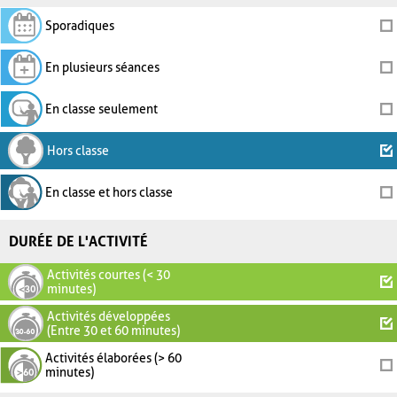
Sporadiques
En plusieurs séances
En classe seulement
Hors classe
En classe et hors classe
DURÉE DE L'ACTIVITÉ
Activités courtes (< 30
minutes)
Activités développées
(Entre 30 et 60 minutes)
Activités élaborées (> 60
minutes)