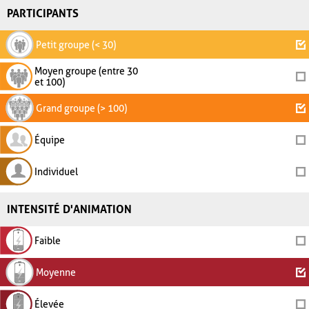
PARTICIPANTS
Petit groupe (< 30)
Moyen groupe (entre 30
et 100)
Grand groupe (> 100)
Équipe
Individuel
INTENSITÉ D'ANIMATION
Faible
Moyenne
Élevée