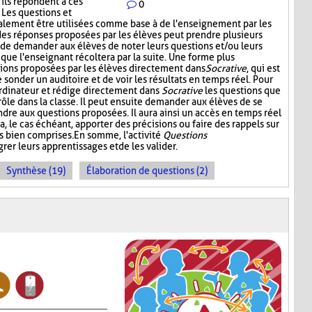
'ils répondent à ces
0
. Les questions et
alement être utilisées comme base à de l'enseignement par les
 des réponses proposées par les élèves peut prendre plusieurs
t de demander aux élèves de noter leurs questions et/ou leurs
 que l'enseignant récoltera par la suite. Une forme plus
stions proposées par les élèves directement dans
Socrative
, qui est
onder un auditoire et de voir les résultats en temps réel. Pour
l'ordinateur et rédige directement dans
Socrative
les questions que
 rôle dans la classe. Il peut ensuite demander aux élèves de se
dre aux questions proposées. Il aura ainsi un accès en temps réel
a, le cas échéant, apporter des précisions ou faire des rappels sur
s bien comprises. En somme, l'activité
Questions
rer leurs apprentissages et de les valider.
Synthèse (19)
Élaboration de questions (2)