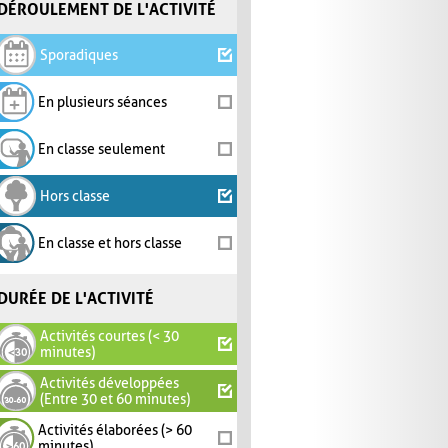
DÉROULEMENT DE L'ACTIVITÉ
Sporadiques
En plusieurs séances
En classe seulement
Hors classe
En classe et hors classe
DURÉE DE L'ACTIVITÉ
Activités courtes (< 30
minutes)
Activités développées
(Entre 30 et 60 minutes)
Activités élaborées (> 60
minutes)