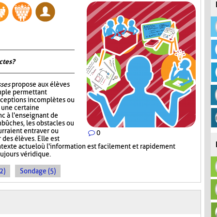
tes ?
sses
propose aux élèves
mple permettant
nceptions incomplètes ou
r une certaine
c à l'enseignant de
mbûches, les obstacles ou
rraient entraver ou
0
des élèves. Elle est
ntexte actuel où l'information est facilement et rapidement
oujours véridique.
2)
Sondage (5)