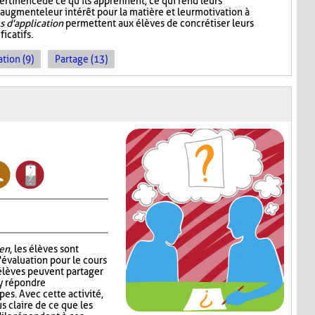
ertinence de ce qu'ils apprennent, ce qui rend leurs
 augmente leur intérêt pour la matière et leur motivation à
 d'application
permettent aux élèves de concrétiser leurs
icatifs.
tion (9)
Partage (13)
en
, les élèves sont
'évaluation pour le cours
 élèves peuvent partager
 y répondre
es. Avec cette activité,
s claire de ce que les