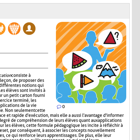
cation
consiste à
 leçon, de proposer des
 différentes notions qui
es élèves sont invités à
r un petit carton fourni
xercice terminé, les
lications de la vie
0
ue. Non seulement cette
ace et rapide d'exécution, mais elle a aussi l'avantage d'informer
degré de compréhension de leurs élèves quant aux applications
our les élèves, cette formule pédagogique les incite à réfléchir à
es et, par conséquent, à associer les concepts nouvellement
s, ce qui renforce leurs apprentissages. De plus, elle leur