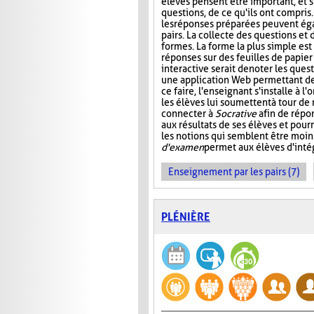
élèves pensent être important, et s
questions, de ce qu'ils ont compris
les réponses préparées peuvent ég
pairs. La collecte des questions et
formes. La forme la plus simple es
réponses sur des feuilles de papier
interactive serait de noter les que
une application Web permettant de s
ce faire, l'enseignant s'installe à 
les élèves lui soumettent à tour de
connecter à
Socrative
afin de répon
aux résultats de ses élèves et pourr
les notions qui semblent être moin
d'examen
permet aux élèves d'intég
Enseignement par les pairs (7)
PLÉNIÈRE