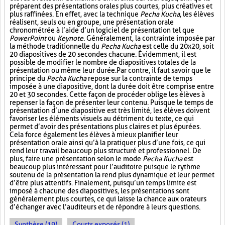
préparent des présentations orales plus courtes, plus créatives et
plus raffinées. En effet, avec la technique
Pecha Kucha
, les élèves
réalisent, seuls ou en groupe, une présentation orale
chronométrée à l’aide d’un logiciel de présentation tel que
PowerPoint
ou
Keynote
. Généralement, la contrainte imposée par
la méthode traditionnelle du
Pecha Kucha
est celle du 20x20, soit
20 diapositives de 20 secondes chacune. Évidemment, il est
possible de modifier le nombre de diapositives totales de la
présentation ou même leur durée. Par contre, il faut savoir que le
principe du
Pecha Kucha
repose sur la contrainte de temps
imposée à une diapositive, dont la durée doit être comprise entre
20 et 30 secondes. Cette façon de procéder oblige les élèves à
repenser la façon de présenter leur contenu. Puisque le temps de
présentation d’une diapositive est très limité, les élèves doivent
favoriser les éléments visuels au détriment du texte, ce qui
permet d’avoir des présentations plus claires et plus épurées.
Cela force également les élèves à mieux planifier leur
présentation orale ainsi qu’à la pratiquer plus d’une fois, ce qui
rend leur travail beaucoup plus structuré et professionnel. De
plus, faire une présentation selon le mode
Pecha Kucha
est
beaucoup plus intéressant pour l’auditoire puisque le rythme
soutenu de la présentation la rend plus dynamique et leur permet
d’être plus attentifs. Finalement, puisqu’un temps limite est
imposé à chacune des diapositives, les présentations sont
généralement plus courtes, ce qui laisse la chance aux orateurs
d’échanger avec l’auditeurs et de répondre à leurs questions.
Synthèse (19)
Courts exposés (1)