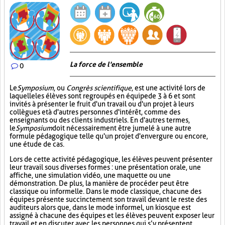
La force de l'ensemble
0
Le
Symposium
, ou
Congrès scientifique
, est une activité lors de
laquelle les élèves sont regroupés en équipe de 3 à 6 et sont
invités à présenter le fruit d'un travail ou d'un projet à leurs
collègues et à d'autres personnes d'intérêt, comme des
enseignants ou des clients industriels. En d'autres termes,
le
Symposium
doit nécessairement être jumelé à une autre
formule pédagogique telle qu'un projet d'envergure ou encore,
une étude de cas.
Lors de cette activité pédagogique, les élèves peuvent présenter
leur travail sous diverses formes : une présentation orale, une
affiche, une simulation vidéo, une maquette ou une
démonstration. De plus, la manière de procéder peut être
classique ou informelle. Dans le mode classique, chacune des
équipes présente succinctement son travail devant le reste des
auditeurs alors que, dans le mode informel, un kiosque est
assigné à chacune des équipes et les élèves peuvent exposer leur
travail et en discuter avec les personnes qui s’y présentent.