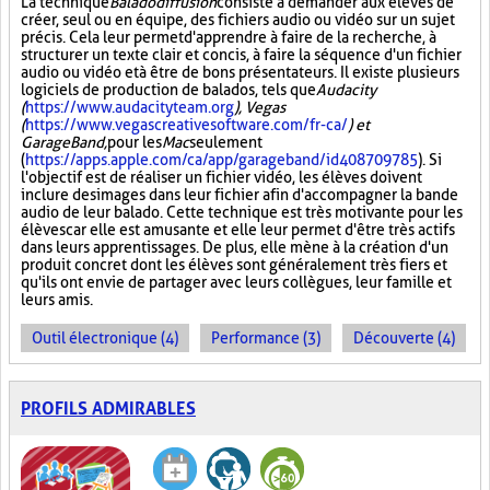
La technique
Baladodiffusion
consiste à demander aux élèves de
créer, seul ou en équipe, des fichiers audio ou vidéo sur un sujet
précis. Cela leur permet d'apprendre à faire de la recherche, à
structurer un texte clair et concis, à faire la séquence d'un fichier
audio ou vidéo et à être de bons présentateurs. Il existe plusieurs
logiciels de production de balados, tels que
Audacity
(
https://www.audacityteam.org
), Vegas
(
https://www.vegascreativesoftware.com/fr-ca/
) et
GarageBand,
pour les
Mac
seulement
(
https://apps.apple.com/ca/app/garageband/id408709785
). Si
l'objectif est de réaliser un fichier vidéo, les élèves doivent
inclure des images dans leur fichier afin d'accompagner la bande
audio de leur balado. Cette technique est très motivante pour les
élèves car elle est amusante et elle leur permet d'être très actifs
dans leurs apprentissages. De plus, elle mène à la création d'un
produit concret dont les élèves sont généralement très fiers et
qu'ils ont envie de partager avec leurs collègues, leur famille et
leurs amis.
Outil électronique (4)
Performance (3)
Découverte (4)
PROFILS ADMIRABLES