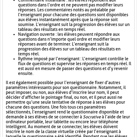
Commentaire instantané : les élèves répondent aux
questions dans l’ordre et ne peuvent pas modifier leurs
réponses. Les commentaires notés au préalable par
l’enseignant pour chacune des questions sont disponibles
aux élèves instantanément après que la réponse soit
soumise. L’enseignant suit la progression des élèves sur un
tableau des résultats en temps réel.
Navigation ouverte : les élèves peuvent répondre aux
questions dans n’importe quel ordre et modifier leurs
réponses avant de terminer. L’enseignant suit la
progression des élèves sur un tableau des résultats en
temps réel.
Rythme imposé par l’enseignant : L’enseignant contrôle le
flux de questions et supervise les réponses en temps réel. Il
est aussi en mesure de passer des questions et d’y revenir
ensuite.
Il est également possible pour l’enseignant de fixer d’autres
paramètres intéressants pour son questionnaire. Notamment, il
peut imposer, ou non, aux élèves d’inscrire leur nom, il peut
décider d’afficher le pointage final, ou non, et il peut aussi ne
permettre qu’une seule tentative de réponse à ses élèves pour
chacune des questions. Une fois tous ces paramètres
sélectionnés, l’enseignant rend le questionnaire disponible et
demande à ses élèves de se connecter à
Socrative
à l’aide de leur
ordinateur portable, leur tablette ou encore leur téléphone
intelligent. Au moment de se connecter, les élèves doivent
inscrire le nom de la classe virtuelle créée par l’enseignant à
laquelle le questionnaire a été identifié. Pendant que les élèves