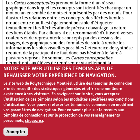
Les
Cartes conceptuelles
prennent la forme d’un réseau
graphique dans lequel les concepts sont identifiés chacun par un
mot ou un ensemble de mots et représentés par des nœuds. Pour
illustrer les relations entre ces concepts, des flèches lient les
nœuds entre eux. Il est également possible d’étiqueter
textuellement les flèches afin de préciser davantage la nature
des liens établis. Par ailleurs, il est recommandé d'utiliser diverses
couleurs et de représenter les concepts par des dessins, des
images, des graphiques ou des formules de sorte à rendre les
informations les plus visuelles possibles. Cet exercice de synthèse
requiert de la pratique, il ne faut donc pas hésiter à le faire à
plusieurs reprises. En somme, les
Cartes conceptuelles
permettent aux élèves de représenter visuellement la
cartographie des connaissances acquises sur un sujet et les
NOTRE SITE WEB UTILISE DES TÉMOINS AFIN DE
relations entre les différents concepts théoriques inhérents à
REHAUSSER VOTRE EXPÉRIENCE DE NAVIGATION.
celui-ci.
Le site web de Polytechnique Montréal utilise des témoins de connexion
Réflexion individuelle (31)
Synthèse (19)
afin de recueillir des statistiques générales et offrir une meilleure
expérience à ses visiteurs. En naviguant sur le site, vous acceptez
l’utilisation de ces témoins selon les modalités spécifiées aux conditions
Approfondissement des connaissances (17)
d’utilisation. Vous pouvez refuser les témoins de connexion en modifiant
vos paramètres de navigation. Pour en savoir plus sur le recours aux
Métacognition (7)
témoins de connexion et sur la protection de vos renseignements
personnels,
cliquez ici
.
Accepter