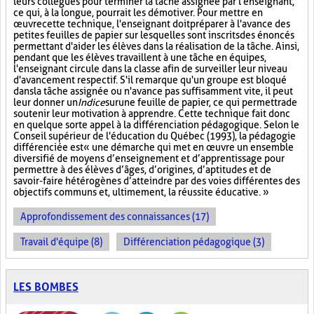
leurs collègues pour terminer la tâche assignée par l'enseignant,
ce qui, à la longue, pourrait les démotiver. Pour mettre en
œuvre cette technique, l'enseignant doit préparer à l'avance des
petites feuilles de papier sur lesquelles sont inscrits des énoncés
permettant d'aider les élèves dans la réalisation de la tâche. Ainsi,
pendant que les élèves travaillent à une tâche en équipes,
l'enseignant circule dans la classe afin de surveiller leur niveau
d'avancement respectif. S'il remarque qu'un groupe est bloqué
dans la tâche assignée ou n'avance pas suffisamment vite, il peut
leur donner un
Indice
sur
une feuille de papier, ce qui permettra de
soutenir leur motivation à apprendre. Cette technique fait donc
en quelque sorte appel à la différenciation pédagogique. Selon le
Conseil supérieur de l'éducation du Québec (1993), la pédagogie
différenciée est « une démarche qui met en œuvre un ensemble
diversifié de moyens d’enseignement et d’apprentissage pour
permettre à des élèves d’âges, d’origines, d’aptitudes et de
savoir-faire hétérogènes d’atteindre par des voies différentes des
objectifs communs et, ultimement, la réussite éducative. »
Approfondissement des connaissances (17)
Travail d'équipe (8)
Différenciation pédagogique (3)
LES BOMBES