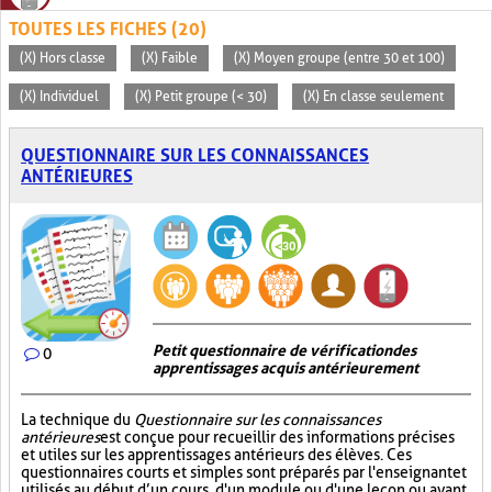
TOUTES LES FICHES (20)
(X) Hors classe
(X) Faible
(X) Moyen groupe (entre 30 et 100)
(X) Individuel
(X) Petit groupe (< 30)
(X) En classe seulement
QUESTIONNAIRE SUR LES CONNAISSANCES
ANTÉRIEURES
Petit questionnaire de vérification des
0
apprentissages acquis antérieurement
La technique du
Questionnaire sur les connaissances
antérieures
est conçue pour recueillir des informations précises
et utiles sur les apprentissages antérieurs des élèves. Ces
questionnaires courts et simples sont préparés par l'enseignant et
utilisés au début d’un cours, d'un module ou d'une leçon ou avant