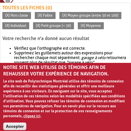
TOUTES LES FICHES (0)
(X) Hors classe
(X) Faible
(X) Moyen groupe (entre 30 et 100)
(X) Individuel
(X) Petit groupe (< 30)
(X) Moyenne
Votre recherche n'a donné aucun résultat
Vérifiez que l'orthographe est correcte.
Supprimez les guillemets autour des expressions pour
rechercher chaque mot séparément.
garage à vélo
retournera
souvent plus de résultat que
"garage à vélo"
.
NOTRE SITE WEB UTILISE DES TÉMOINS AFIN DE
Envisagez d'élargir votre recherche avec
OR
.
garage OR vélo
retournera souvent plus de résultat que
garage à vélo
.
REHAUSSER VOTRE EXPÉRIENCE DE NAVIGATION.
Le site web de Polytechnique Montréal utilise des témoins de connexion
afin de recueillir des statistiques générales et offrir une meilleure
expérience à ses visiteurs. En naviguant sur le site, vous acceptez
l’utilisation de ces témoins selon les modalités spécifiées aux conditions
d’utilisation. Vous pouvez refuser les témoins de connexion en modifiant
vos paramètres de navigation. Pour en savoir plus sur le recours aux
témoins de connexion et sur la protection de vos renseignements
personnels,
cliquez ici
.
Avis de confidentialité et conditions d’utilisation
Accepter