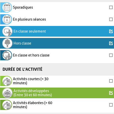
Sporadiques
En plusieurs séances
En classe seulement
Hors classe
En classe et hors classe
DURÉE DE L'ACTIVITÉ
Activités courtes (< 30
minutes)
Activités développées
(Entre 30 et 60 minutes)
Activités élaborées (> 60
minutes)