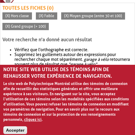
TOUTES LES FICHES (0)
(X) Hors classe
(X) Faible
(X) Moyen groupe (entre 30 et 100)
(X) Grand groupe (> 100)
Votre recherche n'a donné aucun résultat
Vérifiez que l'orthographe est correcte.
Supprimez les guillemets autour des expressions pour
rechercher chaque mot séparément.
garage à vélo
retournera
souvent plus de résultat que
"garage à vélo"
.
NOTRE SITE WEB UTILISE DES TÉMOINS AFIN DE
Envisagez d'élargir votre recherche avec
OR
.
garage OR vélo
retournera souvent plus de résultat que
garage à vélo
.
REHAUSSER VOTRE EXPÉRIENCE DE NAVIGATION.
Le site web de Polytechnique Montréal utilise des témoins de connexion
afin de recueillir des statistiques générales et offrir une meilleure
expérience à ses visiteurs. En naviguant sur le site, vous acceptez
l’utilisation de ces témoins selon les modalités spécifiées aux conditions
d’utilisation. Vous pouvez refuser les témoins de connexion en modifiant
vos paramètres de navigation. Pour en savoir plus sur le recours aux
témoins de connexion et sur la protection de vos renseignements
personnels,
cliquez ici
.
Avis de confidentialité et conditions d’utilisation
Accepter