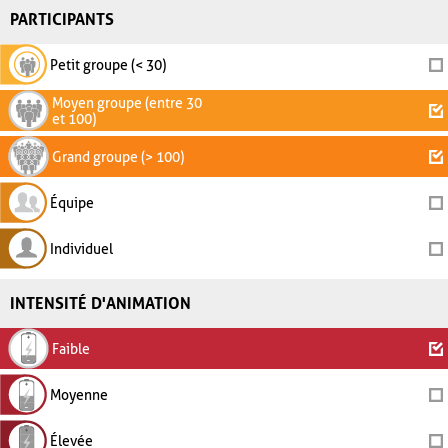
PARTICIPANTS
Petit groupe (< 30)
Moyen groupe (entre 30
et 100)
Grand groupe (> 100)
Équipe
Individuel
INTENSITÉ D'ANIMATION
Faible
Moyenne
Élevée