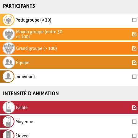
PARTICIPANTS
Petit groupe (< 30)
Moyen groupe (entre 30
et 100)
Grand groupe (> 100)
Équipe
Individuel
INTENSITÉ D'ANIMATION
Faible
Moyenne
Élevée