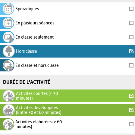
Sporadiques
En plusieurs séances
En classe seulement
Hors classe
En classe et hors classe
DURÉE DE L'ACTIVITÉ
Activités courtes (< 30
minutes)
Activités développées
(Entre 30 et 60 minutes)
Activités élaborées (> 60
minutes)