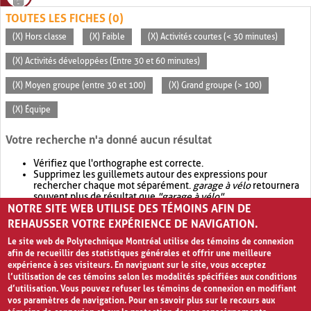
TOUTES LES FICHES (0)
(X) Hors classe
(X) Faible
(X) Activités courtes (< 30 minutes)
(X) Activités développées (Entre 30 et 60 minutes)
(X) Moyen groupe (entre 30 et 100)
(X) Grand groupe (> 100)
(X) Équipe
Votre recherche n'a donné aucun résultat
Vérifiez que l'orthographe est correcte.
Supprimez les guillemets autour des expressions pour
rechercher chaque mot séparément.
garage à vélo
retournera
souvent plus de résultat que
"garage à vélo"
.
NOTRE SITE WEB UTILISE DES TÉMOINS AFIN DE
Envisagez d'élargir votre recherche avec
OR
.
garage OR vélo
retournera souvent plus de résultat que
garage à vélo
.
REHAUSSER VOTRE EXPÉRIENCE DE NAVIGATION.
Le site web de Polytechnique Montréal utilise des témoins de connexion
afin de recueillir des statistiques générales et offrir une meilleure
expérience à ses visiteurs. En naviguant sur le site, vous acceptez
l’utilisation de ces témoins selon les modalités spécifiées aux conditions
d’utilisation. Vous pouvez refuser les témoins de connexion en modifiant
vos paramètres de navigation. Pour en savoir plus sur le recours aux