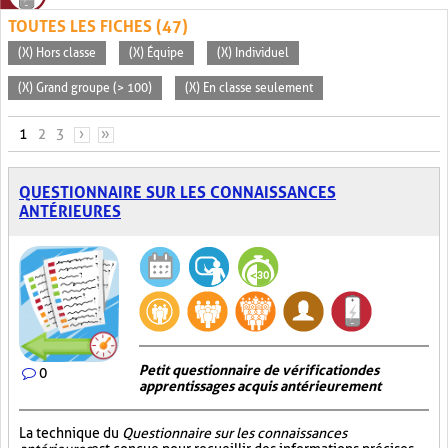
TOUTES LES FICHES (47)
(X) Hors classe
(X) Équipe
(X) Individuel
(X) Grand groupe (> 100)
(X) En classe seulement
PAGES
1
2
3
›
»
QUESTIONNAIRE SUR LES CONNAISSANCES
ANTÉRIEURES
Petit questionnaire de vérification des
0
apprentissages acquis antérieurement
La technique du
Questionnaire sur les connaissances