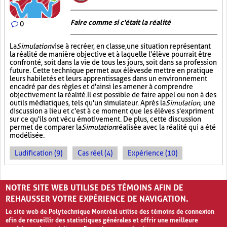
Faire comme si c'était la réalité
0
La
Simulation
vise à recréer, en classe, une situation représentant
la réalité de manière objective et à laquelle l'élève pourrait être
confronté, soit dans la vie de tous les jours, soit dans sa profession
future. Cette technique permet aux élèves de mettre en pratique
leurs habiletés et leurs apprentissages dans un environnement
encadré par des règles et d'ainsi les amener à comprendre
objectivement la réalité. Il est possible de faire appel ou non à des
outils médiatiques, tels qu'un simulateur. Après la
Simulation
, une
discussion a lieu et c'est à ce moment que les élèves s'expriment
sur ce qu'ils ont vécu émotivement. De plus, cette discussion
permet de comparer la
Simulation
réalisée avec la réalité qui a été
modélisée.
Ludification (9)
Cas réel (4)
Expérience (10)
PAGES
NOTRE SITE WEB UTILISE DES TÉMOINS AFIN DE
1
2
3
›
»
REHAUSSER VOTRE EXPÉRIENCE DE NAVIGATION.
Le site web de Polytechnique Montréal utilise des témoins de connexion
afin de recueillir des statistiques générales et offrir une meilleure