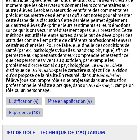
est attribué. Après le jeu de rôle, une discussion a lieu et c'est à ce
moment que les observateurs donnent leurs commentaires aux
autres élèves. Les observateurs doivent faire des commentaires
précis et soumettre des éléments qu'ils ont notés pour alimenter
cette étape de la discussion. Cette dernière permet également
aux autres élèves d'exprimer leurs sentiments et leurs émotions
sur ce qu'ils ont vécu immédiatement après leur prestation. Cette
méthode est utilisée, entre autres, dans le but de développer des
attitudes comme l’empathie de différents professionnels envers
certaines clientèles. Pour ce faire, elle simule des conditions de
santé (par ex., pathologies visuelles, handicap physique) afin de
permettre aux apprenants de mieux comprendre et ressentir ce
que ces personnes vivent au quotidien, par exemple les
problèmes d'ordre social ou psychologique. Le
Jeu de rôle
se
distingue de la
Simulation
par le caractère subjectif de la vision
qu’on propose de la réalité. En résumé, dans une
Simulation
,
l'élève joue son propre rôle en se projetant dans une situation
professionnelle réaliste alors que, dans un
Jeu de rôle
, il campe un
rôle ou un personnage.
Ludification (9)
Mise en application (9)
Expérience (10)
JEU DE RÔLE - TECHNIQUE DE L'AQUARIUM