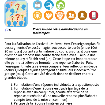
Processus de réflexion/discussion en
0
trois étapes
Pour la réalisation de l'activité
Un-Deux-Tous
, l'enseignant planifie
des segments d'exposés magistraux de courte durée (entre 10 et
20 minutes) portant sur la matière du cours. Ensuite, il pose une
question ou propose une courte tâche aux élèves. Il alloue une
minute pour y réfléchir seul (un). Cette étape est importante car
elle permet à l'élève de formuler une réponse élaborée. Puis,
l'enseignant invite les élèves à comparer leur réflexion en dyade
(deux). Quelques dyades partagent ensuite leurs idées à tout le
groupe (tous). Cette activité devrait donc se décliner en trois
grandes étapes :
Formulation d'une réponse individuelle à la question posée
Formulation d’une réponse en dyade (partage de la
réponse avec un coéquipier, écoute attentive de sa
réponse et création d'une nouvelle réponse plus élaborée
compte tenu de la mise en commun)
Partage de la réponse finale en plénière