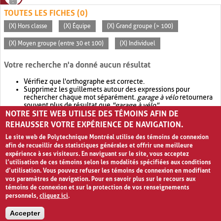
TOUTES LES FICHES (0)
(X) Hors classe
(X) Équipe
(X) Grand groupe (> 100)
(X) Moyen groupe (entre 30 et 100)
(X) Individuel
Votre recherche n'a donné aucun résultat
Vérifiez que l'orthographe est correcte.
Supprimez les guillemets autour des expressions pour
rechercher chaque mot séparément.
garage à vélo
retournera
souvent plus de résultat que
"garage à vélo"
.
NOTRE SITE WEB UTILISE DES TÉMOINS AFIN DE
Envisagez d'élargir votre recherche avec
OR
.
garage OR vélo
retournera souvent plus de résultat que
garage à vélo
.
REHAUSSER VOTRE EXPÉRIENCE DE NAVIGATION.
Le site web de Polytechnique Montréal utilise des témoins de connexion
afin de recueillir des statistiques générales et offrir une meilleure
expérience à ses visiteurs. En naviguant sur le site, vous acceptez
l’utilisation de ces témoins selon les modalités spécifiées aux conditions
d’utilisation. Vous pouvez refuser les témoins de connexion en modifiant
vos paramètres de navigation. Pour en savoir plus sur le recours aux
témoins de connexion et sur la protection de vos renseignements
personnels,
cliquez ici
.
Avis de confidentialité et conditions d’utilisation
Accepter