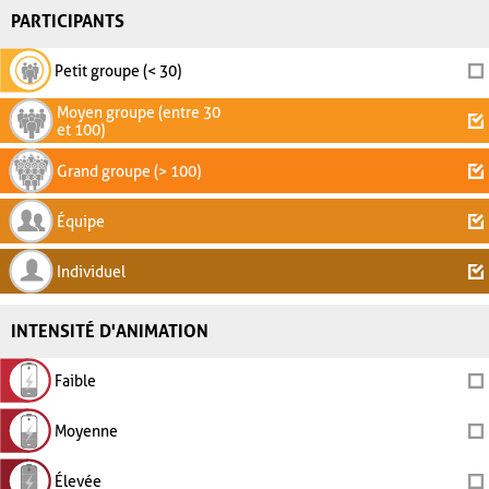
PARTICIPANTS
Petit groupe (< 30)
Moyen groupe (entre 30
et 100)
Grand groupe (> 100)
Équipe
Individuel
INTENSITÉ D'ANIMATION
Faible
Moyenne
Élevée