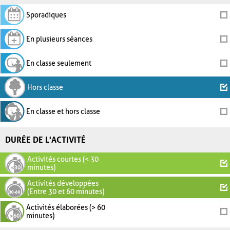
Sporadiques
En plusieurs séances
En classe seulement
Hors classe
En classe et hors classe
DURÉE DE L'ACTIVITÉ
Activités courtes (< 30
minutes)
Activités développées
(Entre 30 et 60 minutes)
Activités élaborées (> 60
minutes)