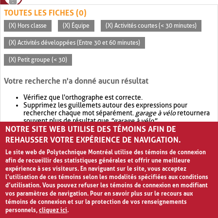
TOUTES LES FICHES (0)
(X) Hors classe
(X) Équipe
(X) Activités courtes (< 30 minutes)
(X) Activités développées (Entre 30 et 60 minutes)
(X) Petit groupe (< 30)
Votre recherche n'a donné aucun résultat
Vérifiez que l'orthographe est correcte.
Supprimez les guillemets autour des expressions pour
rechercher chaque mot séparément.
garage à vélo
retournera
souvent plus de résultat que
"garage à vélo"
.
NOTRE SITE WEB UTILISE DES TÉMOINS AFIN DE
Envisagez d'élargir votre recherche avec
OR
.
garage OR vélo
retournera souvent plus de résultat que
garage à vélo
.
REHAUSSER VOTRE EXPÉRIENCE DE NAVIGATION.
Le site web de Polytechnique Montréal utilise des témoins de connexion
afin de recueillir des statistiques générales et offrir une meilleure
expérience à ses visiteurs. En naviguant sur le site, vous acceptez
l’utilisation de ces témoins selon les modalités spécifiées aux conditions
d’utilisation. Vous pouvez refuser les témoins de connexion en modifiant
vos paramètres de navigation. Pour en savoir plus sur le recours aux
témoins de connexion et sur la protection de vos renseignements
personnels,
cliquez ici
.
Avis de confidentialité et conditions d’utilisation