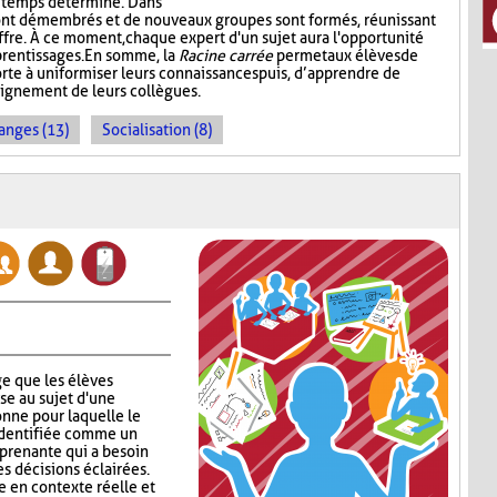
n temps déterminé. Dans
ont démembrés et de nouveaux groupes sont formés, réunissant
ffre. À ce moment, chaque expert d'un sujet aura l'opportunité
prentissages. En somme, la
Racine carrée
permet aux élèves de
rte à uniformiser leurs connaissances puis, d’apprendre de
seignement de leurs collègues.
anges (13)
Socialisation (8)
e que les élèves
se au sujet d'une
nne pour laquelle le
identifiée comme un
 prenante qui a besoin
s décisions éclairées.
 en contexte réelle et