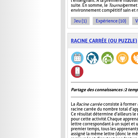
l'enseignant. À la première mauvais
suite. En somme, le
Tournoi
permet 
environnement compétitif sain et 
Jeu (1)
Expérience (10)
V
RACINE CARRÉE (OU PUZZLE)
Partage des connaissances : 2 temp
La
Racine carrée
consiste à former 
racine carrée du nombre total d’ap
Ce résultat détermine d'ailleurs le
pour cette activité. Chaque apprena
lettre correspondant à un sujet et 
premier temps, tous les apprenants
assigné la même lettre (donc le mê