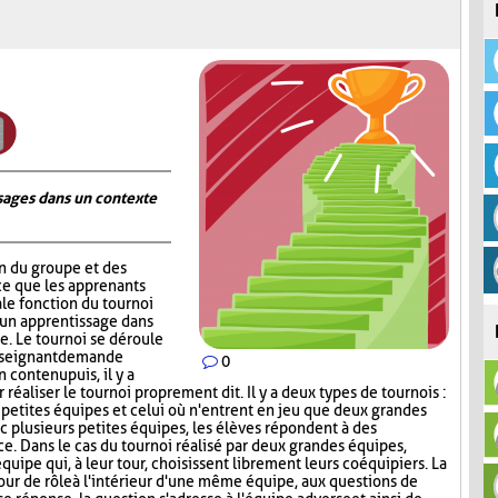
ages dans un contexte
on du groupe et des
ce que les apprenants
ale fonction du tournoi
 un apprentissage dans
. Le tournoi se déroule
nseignant demande
0
contenu puis, il y a
réaliser le tournoi proprement dit. Il y a deux types de tournois :
s petites équipes et celui où n'entrent en jeu que deux grandes
c plusieurs petites équipes, les élèves répondent à des
ce. Dans le cas du tournoi réalisé par deux grandes équipes,
quipe qui, à leur tour, choisissent librement leurs coéquipiers. La
tour de rôle à l'intérieur d'une même équipe, aux questions de