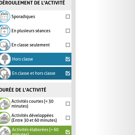
DÉROULEMENT DE L'ACTIVITÉ
Sporadiques
En plusieurs séances
En classe seulement
Hors classe
En classe et hors classe
DURÉE DE L'ACTIVITÉ
Activités courtes (< 30
minutes)
Activités développées
(Entre 30 et 60 minutes)
Activités élaborées (> 60
minutes)