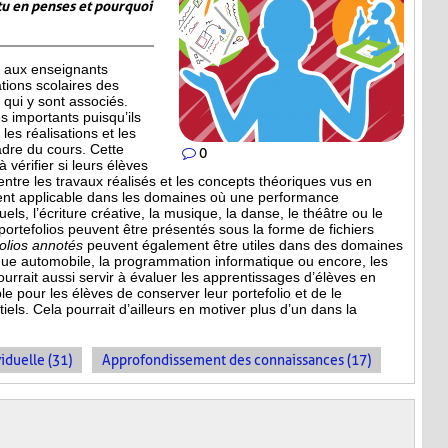
tu en penses et pourquoi
 aux enseignants
ations scolaires des
qui y sont associés.
 importants puisqu’ils
les réalisations et les
adre du cours. Cette
0
 vérifier si leurs élèves
entre les travaux réalisés et les concepts théoriques vus en
ment applicable dans les domaines où une performance
uels, l’écriture créative, la musique, la danse, le théâtre ou le
 portefolios peuvent être présentés sous la forme de fichiers
folios annotés
peuvent également être utiles dans des domaines
que automobile, la programmation informatique ou encore, les
ourrait aussi servir à évaluer les apprentissages d’élèves en
le pour les élèves de conserver leur portefolio et de le
els. Cela pourrait d’ailleurs en motiver plus d’un dans la
iduelle (31)
Approfondissement des connaissances (17)