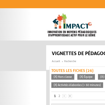
Aller au contenu principal
VIGNETTES DE PÉDAGOG
Accueil
Recherche
TOUTES LES FICHES (26)
(X) Hors classe
(X) Équipe
(X)
(X) Activités élaborées (> 60 minutes)
PAGES
1
2
›
»