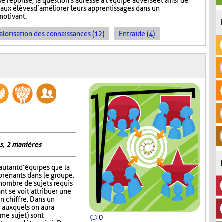
e réponse, la question s'adresse à l'équipe adverse et ainsi de
aux élèves d’améliorer leurs apprentissages dans un
motivant.
alorisation des connaissances (12)
Entraide (4)
s, 2 manières
autant d’équipes que la
prenants dans le groupe.
 nombre de sujets requis
nt se voit attribuer une
un chiffre. Dans un
 auxquels on aura
me sujet) sont
0