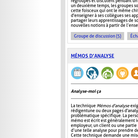
regroupés et discutent pendant u
un deuxième temps, les groupes s
cette fois ceux qui ont le même chi
d'enseigner à ses collègues ses ap
partager leurs apprentissages de so
nouvelles notions à partir de l’en
Groupe de discussion (5)
Éch
MÉMOS D’ANALYSE
Analyse-moi ça
La technique
Mémos d'analyse
exig
rédigent une ou deux pages d'analy
problématique spécifique. La perso
mémo est écrit est généralement 
employeur, un client ou une partie
d’une telle analyse pour prendre de
Cette technique demande une mise