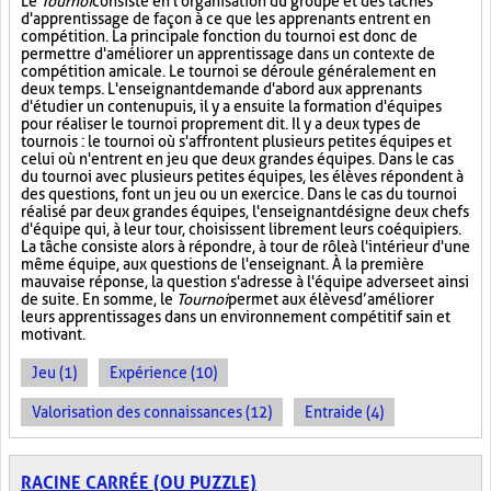
Le
Tournoi
consiste en l'organisation du groupe et des tâches
d'apprentissage de façon à ce que les apprenants entrent en
compétition. La principale fonction du tournoi est donc de
permettre d'améliorer un apprentissage dans un contexte de
compétition amicale. Le tournoi se déroule généralement en
deux temps. L'enseignant demande d'abord aux apprenants
d'étudier un contenu puis, il y a ensuite la formation d'équipes
pour réaliser le tournoi proprement dit. Il y a deux types de
tournois : le tournoi où s'affrontent plusieurs petites équipes et
celui où n'entrent en jeu que deux grandes équipes. Dans le cas
du tournoi avec plusieurs petites équipes, les élèves répondent à
des questions, font un jeu ou un exercice. Dans le cas du tournoi
réalisé par deux grandes équipes, l'enseignant désigne deux chefs
d'équipe qui, à leur tour, choisissent librement leurs coéquipiers.
La tâche consiste alors à répondre, à tour de rôle à l'intérieur d'une
même équipe, aux questions de l'enseignant. À la première
mauvaise réponse, la question s'adresse à l'équipe adverse et ainsi
de suite. En somme, le
Tournoi
permet aux élèves d’améliorer
leurs apprentissages dans un environnement compétitif sain et
motivant.
Jeu (1)
Expérience (10)
Valorisation des connaissances (12)
Entraide (4)
RACINE CARRÉE (OU PUZZLE)