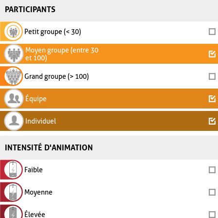
PARTICIPANTS
Petit groupe (< 30)
Moyen groupe (entre 30
et 100)
Grand groupe (> 100)
Équipe
Individuel
INTENSITÉ D'ANIMATION
Faible
Moyenne
Élevée