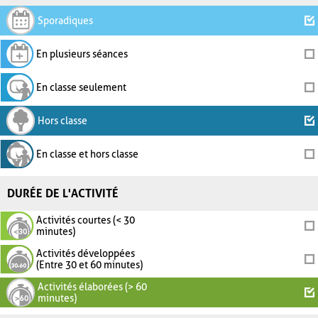
Sporadiques
En plusieurs séances
En classe seulement
Hors classe
En classe et hors classe
DURÉE DE L'ACTIVITÉ
Activités courtes (< 30
minutes)
Activités développées
(Entre 30 et 60 minutes)
Activités élaborées (> 60
minutes)