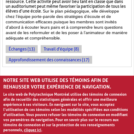
ressource. Cette activité peut avoir lieu tant en classe que dans
un auditorium et peut même favoriser la participation de tous les
élèves d’une école.
Sur le plan pédagogique, elle développe
chez l’équipe porte-parole des stratégies d’écoute et de
communication efficaces puisque les membres sont invités
d’abord à écouter leurs pairs et à comprendre leurs questions
avant de les reformuler et de les poser à l’animateur de manière
adéquate et compréhensible.
Échanges (13)
Travail d'équipe (8)
Approfondissement des connaissances (17)
PAGES
NOTRE SITE WEB UTILISE DES TÉMOINS AFIN DE
1
2
›
»
REHAUSSER VOTRE EXPÉRIENCE DE NAVIGATION.
Le site web de Polytechnique Montréal utilise des témoins de connexion
afin de recueillir des statistiques générales et offrir une meilleure
expérience à ses visiteurs. En naviguant sur le site, vous acceptez
l’utilisation de ces témoins selon les modalités spécifiées aux conditions
d’utilisation. Vous pouvez refuser les témoins de connexion en modifiant
vos paramètres de navigation. Pour en savoir plus sur le recours aux
témoins de connexion et sur la protection de vos renseignements
personnels,
cliquez ici
.