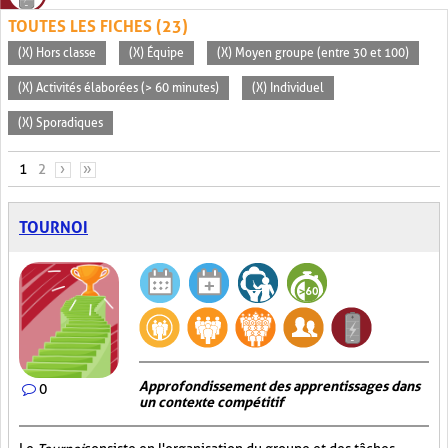
TOUTES LES FICHES (23)
(X) Hors classe
(X) Équipe
(X) Moyen groupe (entre 30 et 100)
(X) Activités élaborées (> 60 minutes)
(X) Individuel
(X) Sporadiques
PAGES
1
2
›
»
TOURNOI
Approfondissement des apprentissages dans
0
un contexte compétitif