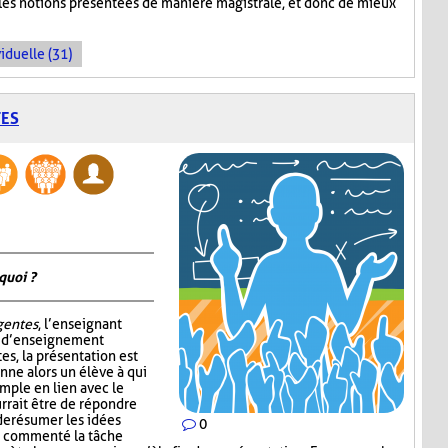
 les notions présentées de manière magistrale, et donc de mieux
iduelle (31)
TES
quoi ?
igentes
, l’enseignant
e d’enseignement
tes, la présentation est
nne alors un élève à qui
mple en lien avec le
rrait être de répondre
de résumer les idées
0
ir commenté la tâche