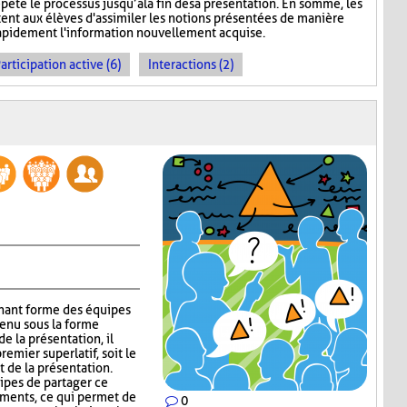
épète le processus jusqu’à la fin de sa présentation. En somme, les
nt aux élèves d'assimiler les notions présentées de manière
 rapidement l'information nouvellement acquise.
articipation active (6)
Interactions (2)
gnant forme des équipes
tenu sous la forme
e la présentation, il
emier superlatif, soit le
t de la présentation.
uipes de partager ce
guments, ce qui permet de
0