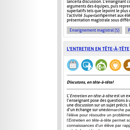
lancer la discussion. L’enseignant 
arguments des équipes, puis repre
superlatifs tels que le point le plu
l'activité
Superlatifs
permet aux élè
présentation magistrale sous différ
Enseignement magistral (5)
P
L'ENTRETIEN EN TÊTE-À-TÊTE
Discutons, en tête-à-tête!
L’
Entretien en tête-à-tête
est un e
l’enseignant pose des questions à u
une discussion sur un sujet précis. 
d’un échange sur une
démarche par
l’élève pour résoudre un problème 
l’
Entretien en tête-à-tête
permet soi
connaissances d’un élève par rapp