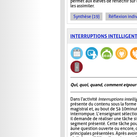
permet aux élèves de réfléchir sur
les assimiler.
Synthèse (19)
Réflexion indiv
INTERRUPTIONS INTELLIGEN
Qui, quoi, quand, comment et pour
Dans l'activité
Interruptions intell
présente du contenu sous la form
magistral et, au bout de 5 à 10 minu
interrompue. L’enseignant sélectio
il demande de réaliser une tâche si
segment présenté. Cette tâche pou
à une question ouverte ou encore, 
principales présentées. Après avo