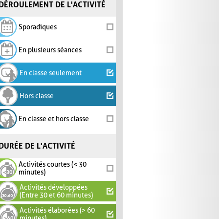
DÉROULEMENT DE L'ACTIVITÉ
Sporadiques
En plusieurs séances
En classe seulement
Hors classe
En classe et hors classe
DURÉE DE L'ACTIVITÉ
Activités courtes (< 30
minutes)
Activités développées
(Entre 30 et 60 minutes)
Activités élaborées (> 60
minutes)