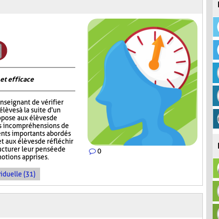
 et efficace
nseignant de vérifier
èves à la suite d'un
opose aux élèves de
rs incompréhensions de
ents importants abordés
t aux élèves de réfléchir
ructurer leur pensée de
0
notions apprises.
iduelle (31)