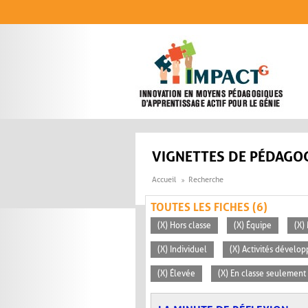
Aller au contenu principal
VIGNETTES DE PÉDAGOG
Accueil
Recherche
TOUTES LES FICHES (6)
(X) Hors classe
(X) Équipe
(X)
(X) Individuel
(X) Activités dévelop
(X) Élevée
(X) En classe seulement