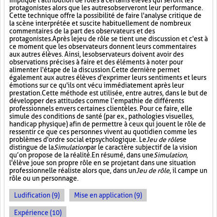
implique l'attribution de rôles à certains élèves qui seront les
protagonistes alors que les autres observeront leur performance.
Cette technique offre la possibilité de faire l'analyse critique de
la scène interprétée et suscite habituellement de nombreux
commentaires de la part des observateurs et des
protagonistes. Après le jeu de rôle se tient une discussion et c'est à
ce moment que les observateurs donnent leurs commentaires
aux autres élèves. Ainsi, les observateurs doivent avoir des
observations précises à faire et des éléments à noter pour
alimenter l'étape de la discussion. Cette dernière permet
également aux autres élèves d'exprimer leurs sentiments et leurs
émotions sur ce qu'ils ont vécu immédiatement après leur
prestation. Cette méthode est utilisée, entre autres, dans le but de
développer des attitudes comme l’empathie de différents
professionnels envers certaines clientèles. Pour ce faire, elle
simule des conditions de santé (par ex., pathologies visuelles,
handicap physique) afin de permettre à ceux qui jouent le rôle de
ressentir ce que ces personnes vivent au quotidien comme les
problèmes d'ordre social et psychologique. Le
Jeu de rôle
se
distingue de la
Simulation
par le caractère subjectif de la vision
qu’on propose de la réalité. En résumé, dans une
Simulation
,
l'élève joue son propre rôle en se projetant dans une situation
professionnelle réaliste alors que, dans un
Jeu de rôle
, il campe un
rôle ou un personnage.
Ludification (9)
Mise en application (9)
Expérience (10)