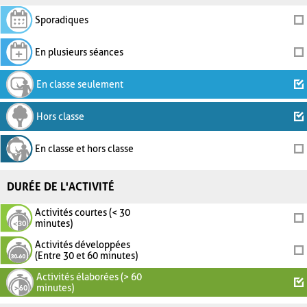
Sporadiques
En plusieurs séances
En classe seulement
Hors classe
En classe et hors classe
DURÉE DE L'ACTIVITÉ
Activités courtes (< 30
minutes)
Activités développées
(Entre 30 et 60 minutes)
Activités élaborées (> 60
minutes)