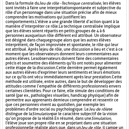
Dans la formule du
Jeu de rôle - Technique centralisée
, les élèves
sont invités à faire une interprétation spontanée et subjective du
rôle d'un personnage dans une situation précise afin de mieux
comprendre les motivations qui justifient les
comportements. L’élève a une grande liberté d’action quant à la
manière d’interpréter ce rôle. La technique centralisée implique
que les élèves soient répartis en petits groupes de 4 à 6
personnes auxquels un rôle différent est attribué. Un observateur
est désigné dans chaque groupe alors que les autres élèves
interprètent, de façon improvisée et spontanée, le rôle qui leur
est attribué. Après le jeu de rôle, une discussion a lieu et c'est à ce
moment que les observateurs donnent leurs commentaires aux
autres élèves. Les observateurs doivent faire des commentaires
précis et soumettre des éléments qu'ils ont notés pour alimenter
cette étape de la discussion. Cette dernière permet également
aux autres élèves d'exprimer leurs sentiments et leurs émotions
sur ce qu'ils ont vécu immédiatement après leur prestation. Cette
méthode est utilisée, entre autres, dans le but de développer des
attitudes comme l’empathie de différents professionnels envers
certaines clientèles. Pour ce faire, elle simule des conditions de
santé (par ex., pathologies visuelles, handicap physique) afin de
permettre aux apprenants de mieux comprendre et ressentir ce
que ces personnes vivent au quotidien, par exemple les
problèmes d'ordre social ou psychologique. Le
Jeu de rôle
se
distingue de la
Simulation
par le caractère subjectif de la vision
qu’on propose de la réalité. En résumé, dans une
Simulation
,
l'élève joue son propre rôle en se projetant dans une situation
professionnelle réaliste alors que, dans un
Jeu de rôle
, il campe un