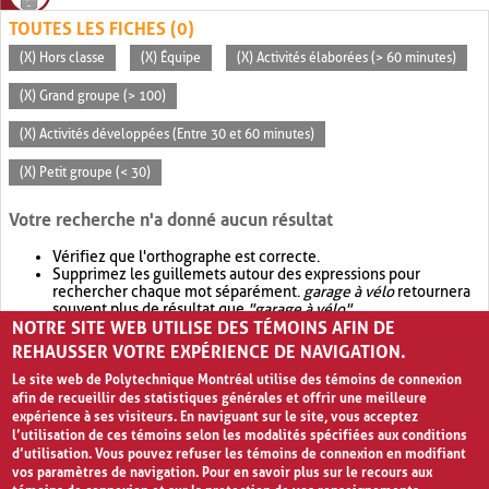
TOUTES LES FICHES (0)
(X) Hors classe
(X) Équipe
(X) Activités élaborées (> 60 minutes)
(X) Grand groupe (> 100)
(X) Activités développées (Entre 30 et 60 minutes)
(X) Petit groupe (< 30)
Votre recherche n'a donné aucun résultat
Vérifiez que l'orthographe est correcte.
Supprimez les guillemets autour des expressions pour
rechercher chaque mot séparément.
garage à vélo
retournera
souvent plus de résultat que
"garage à vélo"
.
NOTRE SITE WEB UTILISE DES TÉMOINS AFIN DE
Envisagez d'élargir votre recherche avec
OR
.
garage OR vélo
retournera souvent plus de résultat que
garage à vélo
.
REHAUSSER VOTRE EXPÉRIENCE DE NAVIGATION.
Le site web de Polytechnique Montréal utilise des témoins de connexion
afin de recueillir des statistiques générales et offrir une meilleure
expérience à ses visiteurs. En naviguant sur le site, vous acceptez
l’utilisation de ces témoins selon les modalités spécifiées aux conditions
d’utilisation. Vous pouvez refuser les témoins de connexion en modifiant
vos paramètres de navigation. Pour en savoir plus sur le recours aux