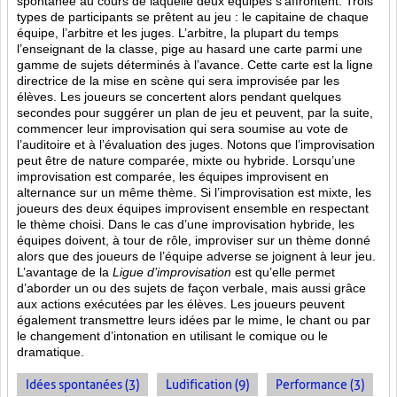
spontanée au cours de laquelle deux équipes s’affrontent. Trois
types de participants se prêtent au jeu : le capitaine de chaque
équipe, l’arbitre et les juges. L’arbitre, la plupart du temps
l’enseignant de la classe, pige au hasard une carte parmi une
gamme de sujets déterminés à l’avance. Cette carte est la ligne
directrice de la mise en scène qui sera improvisée par les
élèves. Les joueurs se concertent alors pendant quelques
secondes pour suggérer un plan de jeu et peuvent, par la suite,
commencer leur improvisation qui sera soumise au vote de
l’auditoire et à l’évaluation des juges. Notons que l’improvisation
peut être de nature comparée, mixte ou hybride. Lorsqu’une
improvisation est comparée, les équipes improvisent en
alternance sur un même thème. Si l’improvisation est mixte, les
joueurs des deux équipes improvisent ensemble en respectant
le thème choisi. Dans le cas d’une improvisation hybride, les
équipes doivent, à tour de rôle, improviser sur un thème donné
alors que des joueurs de l’équipe adverse se joignent à leur jeu.
L’avantage de la
Ligue d’improvisation
est qu’elle permet
d’aborder un ou des sujets de façon verbale, mais aussi grâce
aux actions
exécutées par les élèves. Les joueurs peuvent
également transmettre leurs idées par le mime, le chant ou par
le changement d’intonation en utilisant le comique ou le
dramatique.
Idées spontanées (3)
Ludification (9)
Performance (3)