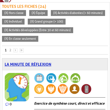
TOUTES LES FICHES (24)
(X) Hors classe
(X) Équipe
(X) Activités élaborées (> 60 minutes)
(X) Individuel
(X) Grand groupe (> 100)
(X) Activités développées (Entre 30 et 60 minutes)
(X) En classe seulement
PAGES
1
2
›
»
LA MINUTE DE RÉFLEXION
Exercice de synthèse court, direct et efficace
0