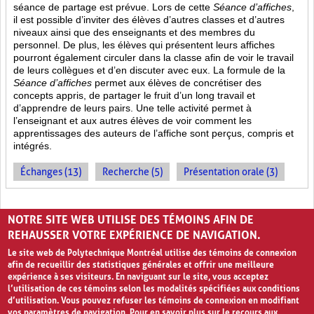
séance de partage est prévue. Lors de cette
Séance d’affiches
,
il est possible d’inviter des élèves d’autres classes et d’autres
niveaux ainsi que des enseignants et des membres du
personnel. De plus, les élèves qui présentent leurs affiches
pourront également circuler dans la classe afin de voir le travail
de leurs collègues et d’en discuter avec eux. La formule de la
Séance d’affiches
permet aux élèves de concrétiser des
concepts appris, de partager le fruit
d’un long travail et
d’apprendre de leurs pairs. Une telle activité permet à
l’enseignant et aux autres élèves de voir comment les
apprentissages des auteurs de l’affiche sont perçus, compris et
intégrés.
Échanges (13)
Recherche (5)
Présentation orale (3)
PAGES
NOTRE SITE WEB UTILISE DES TÉMOINS AFIN DE
1
2
›
»
REHAUSSER VOTRE EXPÉRIENCE DE NAVIGATION.
Le site web de Polytechnique Montréal utilise des témoins de connexion
afin de recueillir des statistiques générales et offrir une meilleure
expérience à ses visiteurs. En naviguant sur le site, vous acceptez
l’utilisation de ces témoins selon les modalités spécifiées aux conditions
d’utilisation. Vous pouvez refuser les témoins de connexion en modifiant
vos paramètres de navigation. Pour en savoir plus sur le recours aux