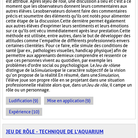
est attribué. Après le jeu de rôle, une discussion a lieu et c'est à ce
moment que les observateurs donnent leurs commentaires aux
autres élèves. Les observateurs doivent faire des commentaires
précis et soumettre des éléments qu'ils ont notés pour alimenter
cette étape de la discussion. Cette dernière permet également
aux autres élèves d'exprimer leurs sentiments et leurs émotions
sur ce qu'ils ont vécu immédiatement après leur prestation. Cette
méthode est utilisée, entre autres, dans le but de développer des
attitudes comme l’empathie de différents professionnels envers
certaines clientèles. Pour ce faire, elle simule des conditions de
santé (par ex., pathologies visuelles, handicap physique) afin de
permettre aux apprenants de mieux comprendre et ressentir ce
que ces personnes vivent au quotidien, par exemple les
problèmes d'ordre social ou psychologique. Le
Jeu de rôle
se
distingue de la
Simulation
par le caractère subjectif de la vision
qu’on propose de la réalité. En résumé, dans une
Simulation
,
l'élève joue son propre rôle en se projetant dans une situation
professionnelle réaliste alors que, dans un
Jeu de rôle
, il campe un
rôle ou un personnage.
Ludification (9)
Mise en application (9)
Expérience (10)
JEU DE RÔLE - TECHNIQUE DE L'AQUARIUM