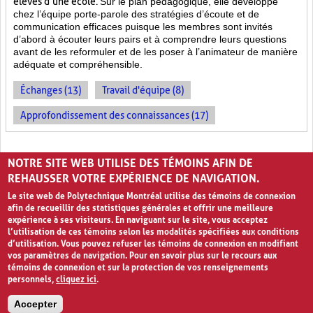
élèves d’une école.
Sur le plan pédagogique, elle développe
chez l’équipe porte-parole des stratégies d’écoute et de
communication efficaces puisque les membres sont invités
d’abord à écouter leurs pairs et à comprendre leurs questions
avant de les reformuler et de les poser à l’animateur de manière
adéquate et compréhensible.
Échanges (13)
Travail d'équipe (8)
Approfondissement des connaissances (17)
PAGES
NOTRE SITE WEB UTILISE DES TÉMOINS AFIN DE
1
2
›
»
REHAUSSER VOTRE EXPÉRIENCE DE NAVIGATION.
Le site web de Polytechnique Montréal utilise des témoins de connexion
afin de recueillir des statistiques générales et offrir une meilleure
expérience à ses visiteurs. En naviguant sur le site, vous acceptez
l’utilisation de ces témoins selon les modalités spécifiées aux conditions
d’utilisation. Vous pouvez refuser les témoins de connexion en modifiant
vos paramètres de navigation. Pour en savoir plus sur le recours aux
témoins de connexion et sur la protection de vos renseignements
personnels,
cliquez ici
.
Avis de confidentialité et conditions d’utilisation
Accepter