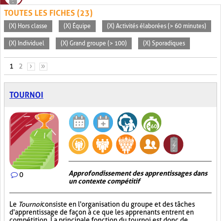
TOUTES LES FICHES (23)
(X) Hors classe
(X) Équipe
(X) Activités élaborées (> 60 minutes)
(X) Individuel
(X) Grand groupe (> 100)
(X) Sporadiques
PAGES
1
2
›
»
TOURNOI
Approfondissement des apprentissages dans
0
un contexte compétitif
Le
Tournoi
consiste en l'organisation du groupe et des tâches
d'apprentissage de façon à ce que les apprenants entrent en
compétition. La principale fonction du tournoi est donc de