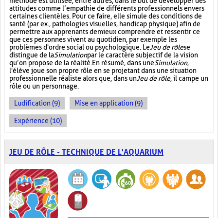
méthode est utilisée, entre autres, dans le but de développer des
attitudes comme l’empathie de différents professionnels envers
certaines clientèles. Pour ce faire, elle simule des conditions de
santé (par ex., pathologies visuelles, handicap physique) afin de
permettre aux apprenants de mieux comprendre et ressentir ce
que ces personnes vivent au quotidien, par exemple les
problèmes d'ordre social ou psychologique. Le
Jeu de rôle
se
distingue de la
Simulation
par le caractère subjectif de la vision
qu’on propose de la réalité. En résumé, dans une
Simulation
,
l'élève joue son propre rôle en se projetant dans une situation
professionnelle réaliste alors que, dans un
Jeu de rôle
, il campe un
rôle ou un personnage.
Ludification (9)
Mise en application (9)
Expérience (10)
JEU DE RÔLE - TECHNIQUE DE L'AQUARIUM