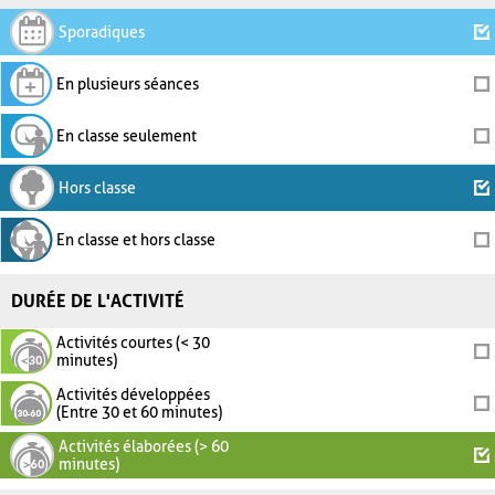
Sporadiques
En plusieurs séances
En classe seulement
Hors classe
En classe et hors classe
DURÉE DE L'ACTIVITÉ
Activités courtes (< 30
minutes)
Activités développées
(Entre 30 et 60 minutes)
Activités élaborées (> 60
minutes)