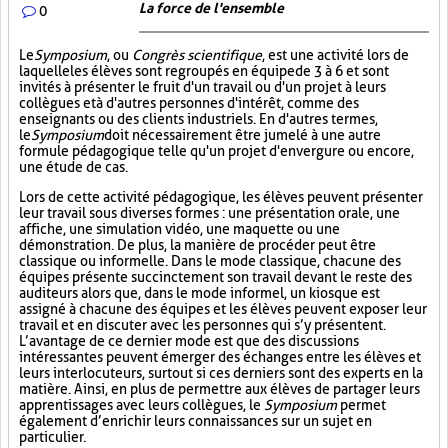
La force de l'ensemble
0
Le
Symposium
, ou
Congrès scientifique
, est une activité lors de
laquelle les élèves sont regroupés en équipe de 3 à 6 et sont
invités à présenter le fruit d'un travail ou d'un projet à leurs
collègues et à d'autres personnes d'intérêt, comme des
enseignants ou des clients industriels. En d'autres termes,
le
Symposium
doit nécessairement être jumelé à une autre
formule pédagogique telle qu'un projet d'envergure ou encore,
une étude de cas.
Lors de cette activité pédagogique, les élèves peuvent présenter
leur travail sous diverses formes : une présentation orale, une
affiche, une simulation vidéo, une maquette ou une
démonstration. De plus, la manière de procéder peut être
classique ou informelle. Dans le mode classique, chacune des
équipes présente succinctement son travail devant le reste des
auditeurs alors que, dans le mode informel, un kiosque est
assigné à chacune des équipes et les élèves peuvent exposer leur
travail et en discuter avec les personnes qui s’y présentent.
L’avantage de ce dernier mode est que des discussions
intéressantes peuvent émerger des échanges entre les élèves et
leurs interlocuteurs, surtout si ces derniers sont des experts en la
matière. Ainsi, en plus de permettre aux élèves de partager leurs
apprentissages avec leurs collègues, le
Symposium
permet
également d’enrichir leurs connaissances sur un sujet en
particulier.