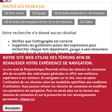
TOUTES LES FICHES (0)
(X) Hors classe
(X) Équipe
(X) Activités élaborées (> 60 minutes)
(X) Activités développées (Entre 30 et 60 minutes)
(X) Faible
Votre recherche n'a donné aucun résultat
Vérifiez que l'orthographe est correcte.
Supprimez les guillemets autour des expressions pour
rechercher chaque mot séparément.
garage à vélo
retournera
souvent plus de résultat que
"garage à vélo"
.
NOTRE SITE WEB UTILISE DES TÉMOINS AFIN DE
Envisagez d'élargir votre recherche avec
OR
.
garage OR vélo
retournera souvent plus de résultat que
garage à vélo
.
REHAUSSER VOTRE EXPÉRIENCE DE NAVIGATION.
Le site web de Polytechnique Montréal utilise des témoins de connexion
afin de recueillir des statistiques générales et offrir une meilleure
expérience à ses visiteurs. En naviguant sur le site, vous acceptez
l’utilisation de ces témoins selon les modalités spécifiées aux conditions
d’utilisation. Vous pouvez refuser les témoins de connexion en modifiant
vos paramètres de navigation. Pour en savoir plus sur le recours aux
témoins de connexion et sur la protection de vos renseignements
personnels,
cliquez ici
.
Avis de confidentialité et conditions d’utilisation
Accepter