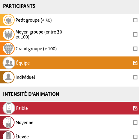
PARTICIPANTS
Petit groupe (< 30)
Moyen groupe (entre 30
et 100)
Grand groupe (> 100)
Équipe
Individuel
INTENSITÉ D'ANIMATION
Faible
Moyenne
Élevée