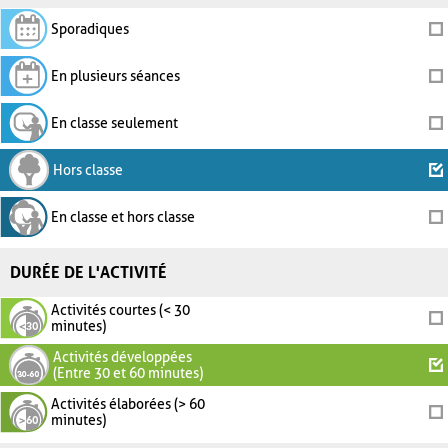
Sporadiques
En plusieurs séances
En classe seulement
Hors classe
En classe et hors classe
DURÉE DE L'ACTIVITÉ
Activités courtes (< 30
minutes)
Activités développées
(Entre 30 et 60 minutes)
Activités élaborées (> 60
minutes)