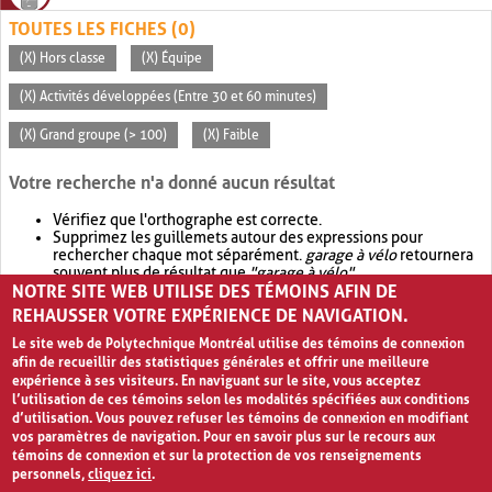
TOUTES LES FICHES (0)
(X) Hors classe
(X) Équipe
(X) Activités développées (Entre 30 et 60 minutes)
(X) Grand groupe (> 100)
(X) Faible
Votre recherche n'a donné aucun résultat
Vérifiez que l'orthographe est correcte.
Supprimez les guillemets autour des expressions pour
rechercher chaque mot séparément.
garage à vélo
retournera
souvent plus de résultat que
"garage à vélo"
.
NOTRE SITE WEB UTILISE DES TÉMOINS AFIN DE
Envisagez d'élargir votre recherche avec
OR
.
garage OR vélo
retournera souvent plus de résultat que
garage à vélo
.
REHAUSSER VOTRE EXPÉRIENCE DE NAVIGATION.
Le site web de Polytechnique Montréal utilise des témoins de connexion
afin de recueillir des statistiques générales et offrir une meilleure
expérience à ses visiteurs. En naviguant sur le site, vous acceptez
l’utilisation de ces témoins selon les modalités spécifiées aux conditions
d’utilisation. Vous pouvez refuser les témoins de connexion en modifiant
vos paramètres de navigation. Pour en savoir plus sur le recours aux
témoins de connexion et sur la protection de vos renseignements
personnels,
cliquez ici
.
Avis de confidentialité et conditions d’utilisation