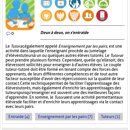
Deux à deux, on s'entraide
0
Le
Tutorat
, également appelé
Enseignement par les pairs
, est une
activité dans laquelle l'enseignant procède au jumelage
d'élèves tuteurs à un ou quelques autres élèves tutorés. Le
Tutorat
peut prendre plusieurs formes. Cependant, quelle qu'elle soit, des
élèves sont sollicités pour enseigner à d'autres élèves. Le couple
tuteur-tutoré doit être formé en tenant compte des forces des
apprenants, de leurs différentes compétences et de tout autre
facteur susceptible d'avoir des répercussions sur la qualité de leur
contact. Cette technique permet de faciliter l'apprentissage des
élèves tutorés, mais également d'enrichir les apprentissages des
tuteurs puisqu'enseigner est souvent une des meilleures façons
d'apprendre. En somme, le
Tutorat
est une activité permettant aux
élèves de faciliter et d'enrichir leurs apprentissages via le contact
avec leurs pairs.
Entraide (4)
Enseignement par les pairs (7)
Tuteurs (1)