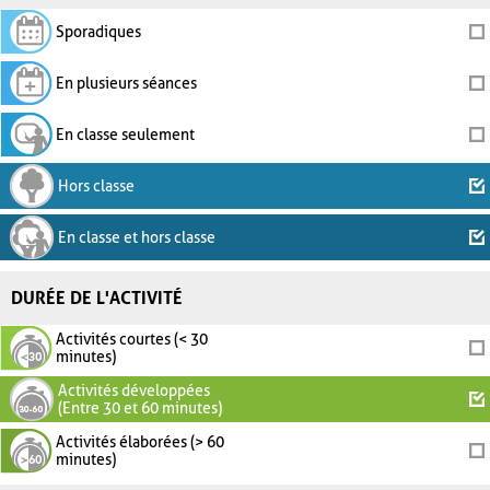
Sporadiques
En plusieurs séances
En classe seulement
Hors classe
En classe et hors classe
DURÉE DE L'ACTIVITÉ
Activités courtes (< 30
minutes)
Activités développées
(Entre 30 et 60 minutes)
Activités élaborées (> 60
minutes)